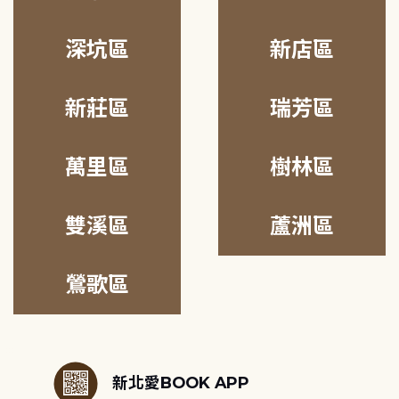
深坑區
新店區
新莊區
瑞芳區
萬里區
樹林區
雙溪區
蘆洲區
鶯歌區
:::
新北愛BOOK APP