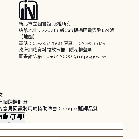
新北市立圖書館 版權所有
總館地址：220218 新北市板橋區貴興路139號
【地圖】
電話：02-29537868 傳真：02-29538139
政府網站資料開放宣告
|
隱私權聲明
圖書館信箱：cad2170001@ntpc.gov.tw
文
這個翻譯評分
的意見回饋將用於協助改善 Google 翻譯品質