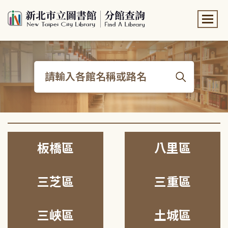
:::
:::
板橋區
八里區
三芝區
三重區
三峽區
土城區