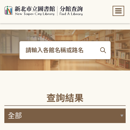
:::
:::
查詢結果