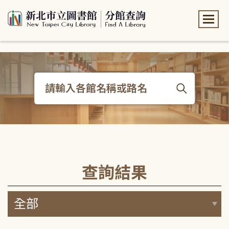
:::
:::
查詢結果