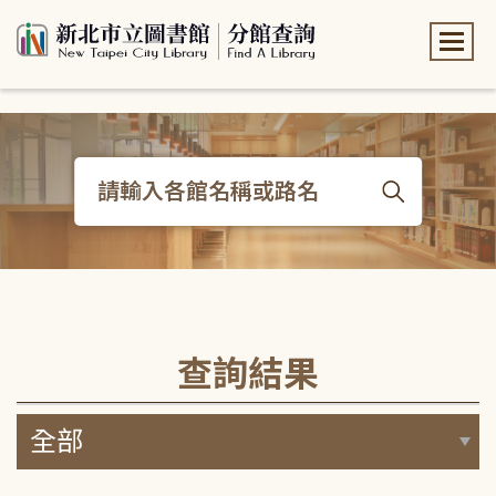
:::
:::
查詢結果