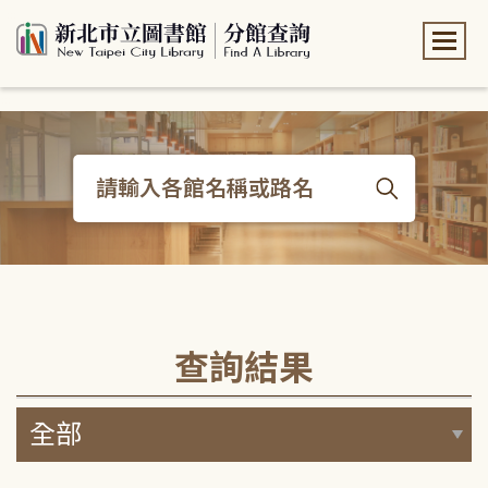
:::
:::
查詢結果