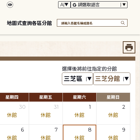
地圖式查詢各區分館
選擇後將前往指定的分館
星期四
星期五
星期六
星期日
30
31
1
2
休館
休館
休館
休館
6
7
8
9
休館
休館
休館
休館