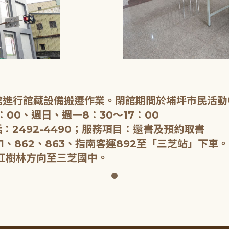
閉館進行館藏設備搬遷作業。閉館期間於埔坪市民活動
：00、週日、週一8：30～17：00
：2492-4490；服務項目：還書及預約取書
1、862、863、指南客運892至「三芝站」下車。
紅樹林方向至三芝國中。