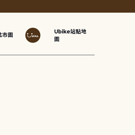
Ubike站點地
北市圖
圖