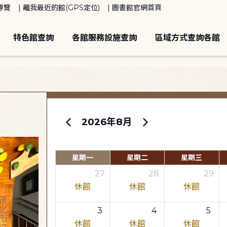
導覽
離我最近的館(GPS定位)
圖書館官網首頁
特色館查詢
各館服務設施查詢
區域方式查詢各館
2026年8月
星期一
星期二
星期三
27
28
29
休館
休館
休館
3
4
5
休館
休館
休館