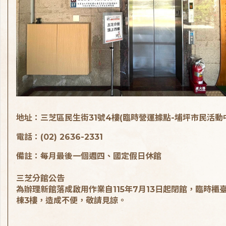
地址：三芝區民生街31號4樓(臨時營運據點-埔坪市民活動
電話：(02) 2636-2331
備註：每月最後一個週四、國定假日休館
三芝分館公告
為辦理新館落成啟用作業自115年7月13日起閉館，臨時櫃
棟3樓，造成不便，敬請見諒。