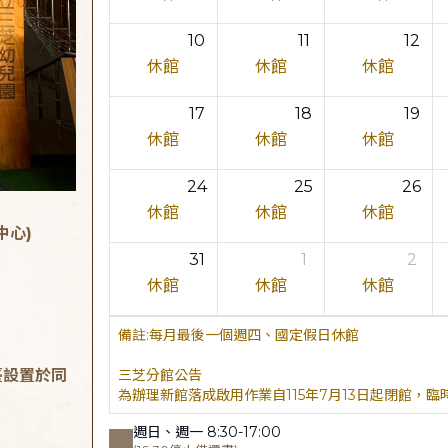
10
11
12
休館
休館
休館
17
18
19
休館
休館
休館
24
25
26
休館
休館
休館
中心)
31
1
2
休館
休館
休館
每月最後一個週四、國定假日休館
臺設置於同
三芝分館公告
為辦理新館落成啟用作業自115年7月13日起閉館，
週日、週一 8:30-17:00