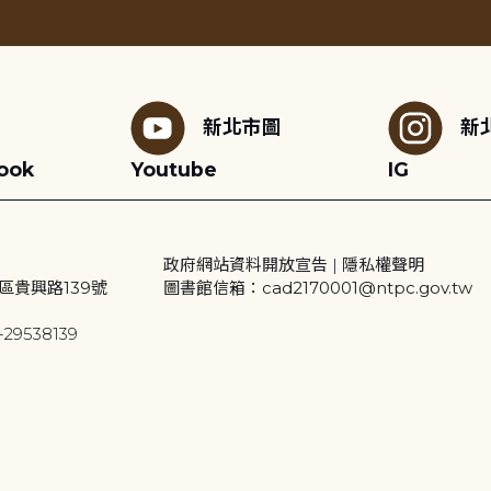
新北市圖
新
ook
Youtube
IG
政府網站資料開放宣告
|
隱私權聲明
區貴興路139號
圖書館信箱：cad2170001@ntpc.gov.tw
29538139