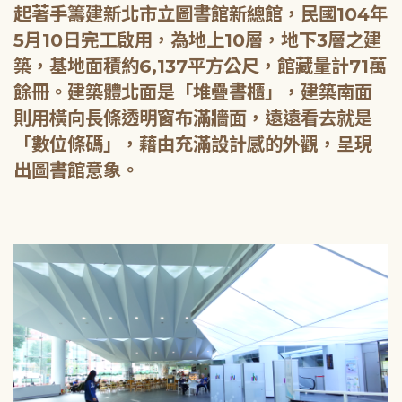
起著手籌建新北市立圖書館新總館，民國104年
5月10日完工啟用，為地上10層，地下3層之建
築，基地面積約6,137平方公尺，館藏量計71萬
餘冊。建築體北面是「堆疊書櫃」，建築南面
則用橫向長條透明窗布滿牆面，遠遠看去就是
「數位條碼」，藉由充滿設計感的外觀，呈現
出圖書館意象。