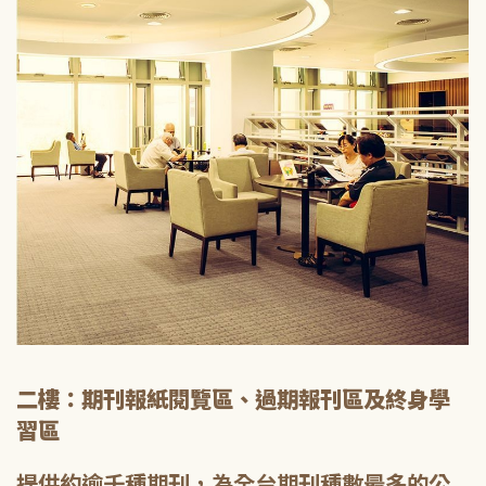
二樓：期刊報紙閱覽區、過期報刊區及終身學
習區
提供約逾千種期刊，為全台期刊種數最多的公