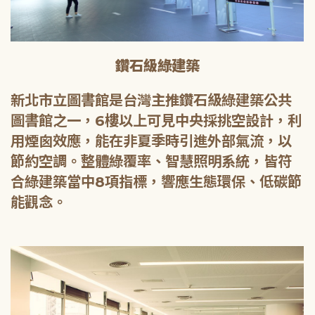
鑽石級綠建築
新北市立圖書館是台灣主推鑽石級綠建築公共
圖書館之一，6樓以上可見中央採挑空設計，利
用煙囪效應，能在非夏季時引進外部氣流，以
節約空調。整體綠覆率、智慧照明系統，皆符
合綠建築當中8項指標，響應生態環保、低碳節
能觀念。