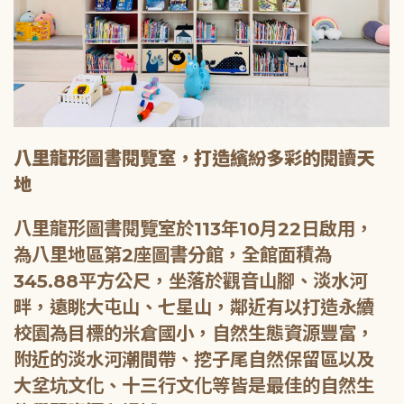
八里龍形圖書閱覽室，打造繽紛多彩的閱讀天
地
八里龍形圖書閱覽室於113年10月22日啟用，
為八里地區第2座圖書分館，全館面積為
345.88平方公尺，坐落於觀音山腳、淡水河
畔，遠眺大屯山、七星山，鄰近有以打造永續
校園為目標的米倉國小，自然生態資源豐富，
附近的淡水河潮間帶、挖子尾自然保留區以及
大坌坑文化、十三行文化等皆是最佳的自然生