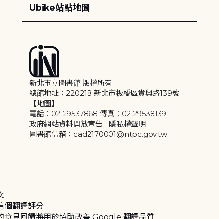
Ubike站點地圖
新北市立圖書館 版權所有
總館地址：220218 新北市板橋區貴興路139號
【地圖】
電話：02-29537868 傳真：02-29538139
政府網站資料開放宣告
|
隱私權聲明
圖書館信箱：cad2170001@ntpc.gov.tw
文
這個翻譯評分
的意見回饋將用於協助改善 Google 翻譯品質