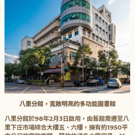
八里分館，寬敞明亮的多功能圖書館
八里分館於98年2月3日啟用，由舊館喬遷至八
里下庄市場綜合大樓五、六樓，擁有約1950平