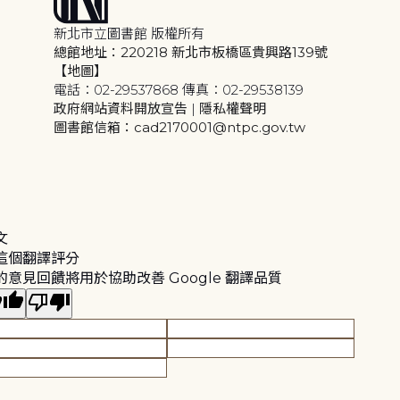
新北市立圖書館 版權所有
總館地址：220218 新北市板橋區貴興路139號
【地圖】
電話：02-29537868 傳真：02-29538139
政府網站資料開放宣告
|
隱私權聲明
圖書館信箱：cad2170001@ntpc.gov.tw
文
這個翻譯評分
的意見回饋將用於協助改善 Google 翻譯品質