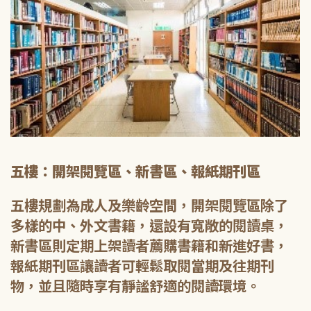
五樓：開架閱覽區、新書區、報紙期刊區
五樓規劃為成人及樂齡空間，開架閱覽區除了
多樣的中、外文書籍，還設有寬敞的閱讀桌，
新書區則定期上架讀者薦購書籍和新進好書，
報紙期刊區讓讀者可輕鬆取閱當期及往期刊
物，並且隨時享有靜謐舒適的閱讀環境。