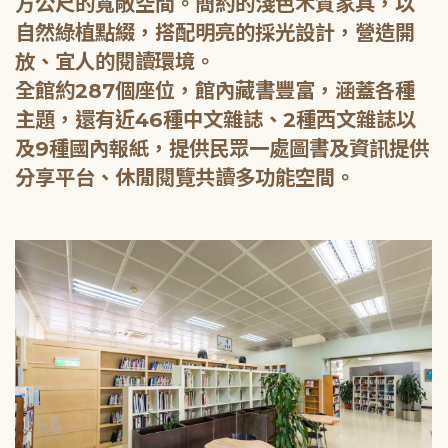
方公尺的寬敞空間。簡約的淺色木質家具，以
自然綠植點綴，搭配明亮的採光設計，營造開
放、宜人的閱讀環境。
全館約287個座位，館內藏書豐富，涵蓋各種
主題，還有近46種中文雜誌、2種西文雜誌以
及9種國內報紙，提供民眾一處圖書及資訊提供