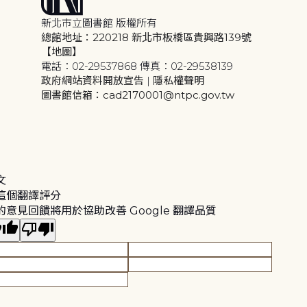
新北市立圖書館 版權所有
總館地址：220218 新北市板橋區貴興路139號
【地圖】
電話：02-29537868 傳真：02-29538139
政府網站資料開放宣告
|
隱私權聲明
圖書館信箱：cad2170001@ntpc.gov.tw
文
這個翻譯評分
的意見回饋將用於協助改善 Google 翻譯品質