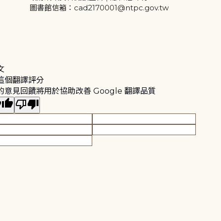
圖書館信箱：cad2170001@ntpc.gov.tw
文
這個翻譯評分
的意見回饋將用於協助改善 Google 翻譯品質