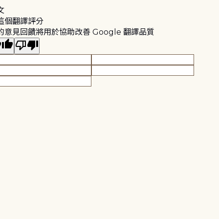
文
這個翻譯評分
的意見回饋將用於協助改善 Google 翻譯品質