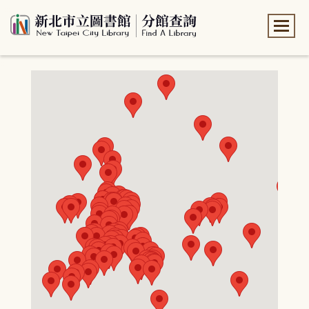
:::
:::