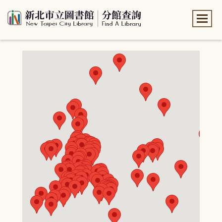
:::
:::