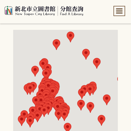
:::
:::