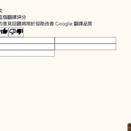
文
這個翻譯評分
的意見回饋將用於協助改善 Google 翻譯品質