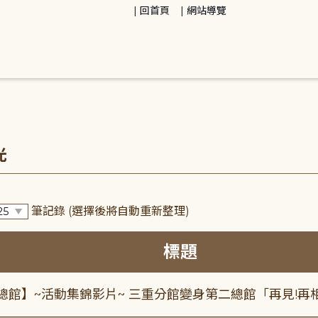
回首頁
網站導覽
光
筆記錄
(選擇後將自動重新整理)
標題
總館】~活動集錦影片~ 三重分館變身第二總館「再見!再