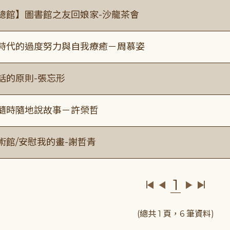
總館】圖書館之友回娘家-沙龍茶會
時代的過度努力與自我療癒－周慕姿
話的原則-張忘形
隨時隨地說故事－許榮哲
術館/安慰我的畫-謝哲青
1
(總共 1 頁，6 筆資料)