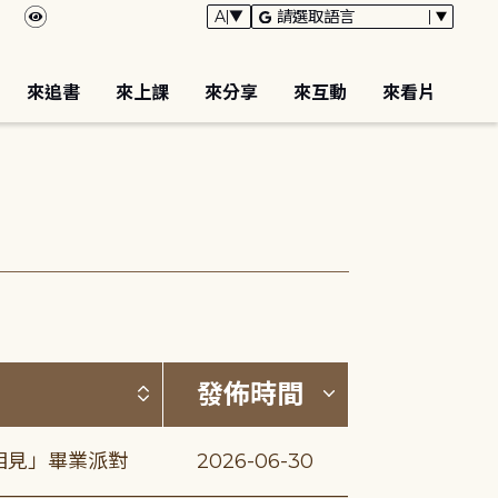
來追書
來上課
來分享
來互動
來看片
按標題排序 (升降冪)
按發佈時間排序
發佈時間
相見」畢業派對
2026-06-30