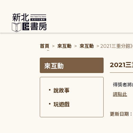
:::
首頁
>
來互動
>
來互動
> 2021三重
ep.5
:::
:::
2021
來互動
得獎者將
說故事
請點此
玩遊戲
更新日期：20