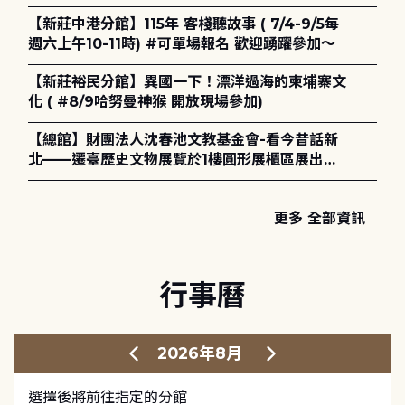
電章魚》
【新莊中港分館】115年 客棧聽故事 ( 7/4-9/5每
週六上午10-11時) #可單場報名 歡迎踴躍參加～
【新莊裕民分館】異國一下！漂洋過海的柬埔寨文
化 ( #8/9哈努曼神猴 開放現場參加)
【總館】財團法人沈春池文教基金會-看今昔話新
北——遷臺歷史文物展覽於1樓圓形展櫃區展出，
歡迎一同觀展！
更多 全部資訊
行事曆
2026年8月
選擇後將前往指定的分館