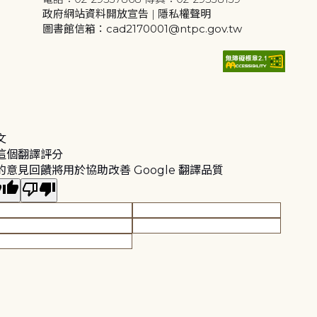
政府網站資料開放宣告
|
隱私權聲明
圖書館信箱：cad2170001@ntpc.gov.tw
文
這個翻譯評分
的意見回饋將用於協助改善 Google 翻譯品質