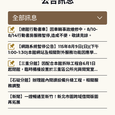
公告訊息
【總館行動書車】因車輛事故維修中，8/10-
8/14行動書房服務暫停,造成不便，敬請見諒。
【網路系統暫停公告】115年8月9日(日)(下午
1:00-1:30)本館網站及相關對外服務功能因應學術
網路升級更新將暫停服務。
【三重分館】因配合本館拆除工程自6月1日
起閉館，臨時櫃檯設置於三重區公所光興閱覽室，
造成不便，敬請見諒。
【石碇分館】辦理館內閱讀設備升級工程，相關服
務調整
【新聞】一證暢通至新竹！新北市圖跨域借閱版圖
再拓展