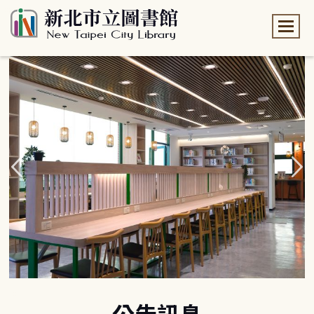
:::
:::