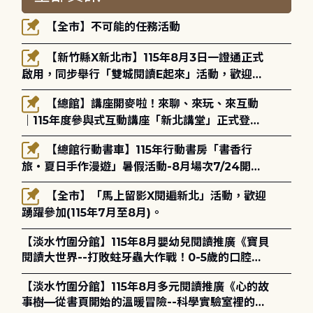
【全市】不可能的任務活動
【新竹縣X新北市】115年8月3日一證通正式
啟用，同步舉行「雙城閱讀E起來」活動，歡迎踴
躍參加(115年8月3日至10月4日)。
【總館】講座開麥啦！來聊、來玩、來互動
｜115年度參與式互動講座「新北講堂」正式登
場！
【總館行動書車】115年行動書房「書香行
旅・夏日手作漫遊」暑假活動-8月場次7/24開始
報名
【全市】「馬上留影X閱遍新北」活動，歡迎
踴躍參加(115年7月至8月)。
【淡水竹圍分館】115年8月嬰幼兒閱讀推廣《寶貝
閱讀大世界--打敗蛀牙蟲大作戰！0-5歲的口腔照
護全攻略》
【淡水竹圍分館】115年8月多元閱讀推廣《心的故
事樹—從書頁開始的溫暖冒險--科學實驗室裡的放