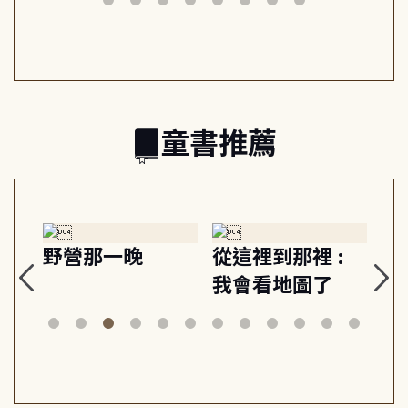
日常與魔幻
習, 走向彼此共好
回
的親子關係
童書推薦
探
野營那一晚
從這裡到那裡 :
狗
的
我會看地圖了
美
案