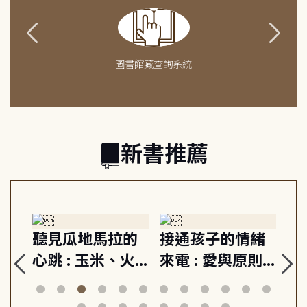
圖書館藏查詢系統
新書推薦
生
聽見瓜地馬拉的
接通孩子的情緒
重
與
心跳 : 玉米、火
來電 : 愛與原則,
關
思
山與信仰, 外交官
建立教養的安定
爆
筆下的現代馬雅
節奏 22個行動練
減