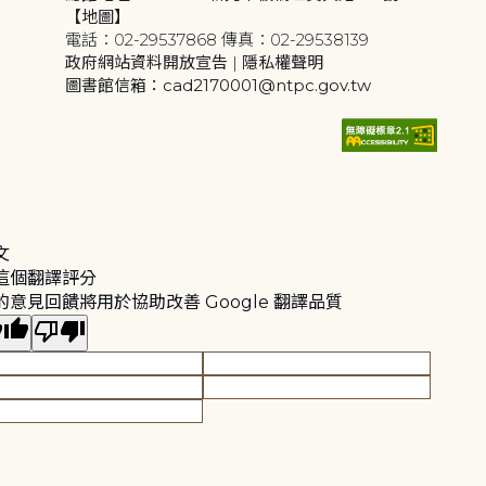
【地圖】
電話：02-29537868 傳真：02-29538139
政府網站資料開放宣告
|
隱私權聲明
圖書館信箱：cad2170001@ntpc.gov.tw
文
這個翻譯評分
的意見回饋將用於協助改善 Google 翻譯品質