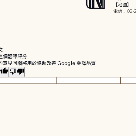
【地圖】
電話：02-2
文
這個翻譯評分
的意見回饋將用於協助改善 Google 翻譯品質