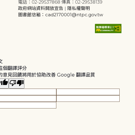
電話：02-29537868 傳真：02-29538139
政府網站資料開放宣告
|
隱私權聲明
圖書館信箱：cad2170001@ntpc.gov.tw
文
這個翻譯評分
的意見回饋將用於協助改善 Google 翻譯品質