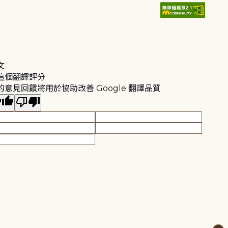
文
這個翻譯評分
的意見回饋將用於協助改善 Google 翻譯品質