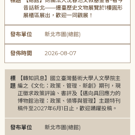
標題
【總館】財團法人沈春池文教基金會-看今
昔話新北——遷臺歷史文物展覽於1樓圓形
展櫃區展出，歡迎一同觀展！
發布單位
新北市圖(總館)
發佈時間
2026-08-07
標
【轉知訊息】國立臺灣藝術大學人文學院主
題
編之《文化：政策．管理．新創》期刊，現
正徵求政策評論、書評及【邁向具回應力的
博物館治理：政策、領導與管理】主題特刊
稿件至2027年6月1日止，歡迎踴躍投稿。
發布單位
新北市圖(總館)