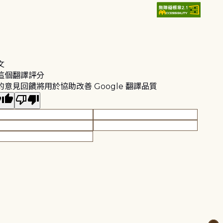
文
這個翻譯評分
的意見回饋將用於協助改善 Google 翻譯品質