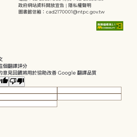
政府網站資料開放宣告
|
隱私權聲明
圖書館信箱：cad2170001@ntpc.gov.tw
文
這個翻譯評分
的意見回饋將用於協助改善 Google 翻譯品質