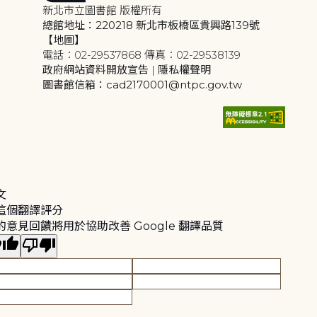
新北市立圖書館 版權所有
總館地址：220218 新北市板橋區貴興路139號
【地圖】
電話：02-29537868 傳真：02-29538139
政府網站資料開放宣告
|
隱私權聲明
圖書館信箱：cad2170001@ntpc.gov.tw
文
這個翻譯評分
的意見回饋將用於協助改善 Google 翻譯品質