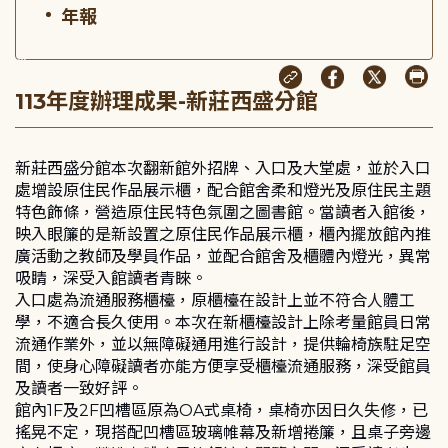
年報
:::
113年度辦理成果-新莊西盛分館
新莊西盛分館本次翻新館外招牌、入口及大堂處，並於入口
處增設原住民作品展示櫃，配合館舍柔和燈光及原住民主題
特色飾條，營造原住民特色氛圍之圖書館。當讀者入館後，
映入眼簾的是新設置之原住民作品展示櫃，櫃內擺放館內推
廣活動之教師及學員作品，並配合館舍及櫃體內燈光，異常
吸睛，深受入館讀者青睞。
入口處為流通服務櫃檯，原櫃檯在設計上並不符合人體工
學，不適合長久使用。本次在新櫃檯設計上除考量館員日常
流通作業外，並以無障礙通用進行設計，提供輪椅族駐足空
間，使身心障礙讀者亦能方便享受櫃檯流通服務，深受館員
及讀者一致好評。
館內1F及2F凹槽區原為OA式桌椅，桌椅亦因日久失修，已
搖晃不定，現搭配凹槽區玻璃帷幕及新增捲簾，且桌子旁邊