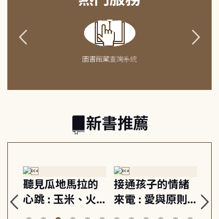
圖書館藏查詢系統
新書推薦
生
聽見瓜地馬拉的
接通孩子的情緒
重
與
心跳 : 玉米、火
來電 : 愛與原則,
關
思
山與信仰, 外交官
建立教養的安定
爆