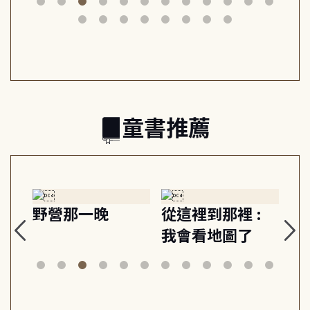
筆下的現代馬雅
節奏 22個行動練
減
日常與魔幻
習, 走向彼此共好
回
的親子關係
童書推薦
探
野營那一晚
從這裡到那裡 :
狗
的
我會看地圖了
美
案