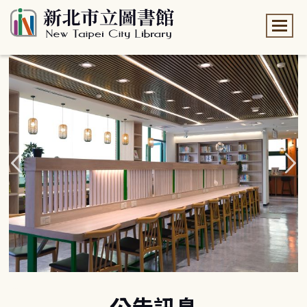
:::
:::