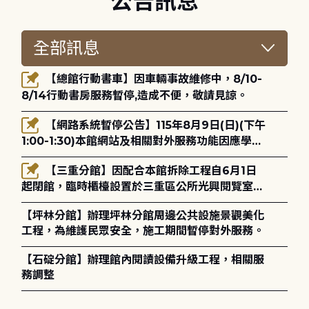
公告訊息
【總館行動書車】因車輛事故維修中，8/10-
8/14行動書房服務暫停,造成不便，敬請見諒。
【網路系統暫停公告】115年8月9日(日)(下午
1:00-1:30)本館網站及相關對外服務功能因應學術
網路升級更新將暫停服務。
【三重分館】因配合本館拆除工程自6月1日
起閉館，臨時櫃檯設置於三重區公所光興閱覽室，
造成不便，敬請見諒。
【坪林分館】辦理坪林分館周邊公共設施景觀美化
工程，為維護民眾安全，施工期間暫停對外服務。
【石碇分館】辦理館內閱讀設備升級工程，相關服
務調整