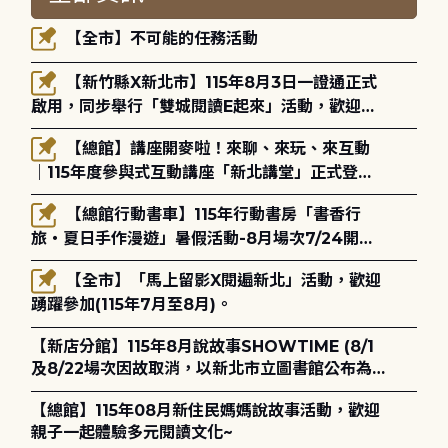
【全市】不可能的任務活動
【新竹縣X新北市】115年8月3日一證通正式
啟用，同步舉行「雙城閱讀E起來」活動，歡迎踴
躍參加(115年8月3日至10月4日)。
【總館】講座開麥啦！來聊、來玩、來互動
｜115年度參與式互動講座「新北講堂」正式登
場！
【總館行動書車】115年行動書房「書香行
旅・夏日手作漫遊」暑假活動-8月場次7/24開始
報名
【全市】「馬上留影X閱遍新北」活動，歡迎
踴躍參加(115年7月至8月)。
【新店分館】115年8月說故事SHOWTIME (8/1
及8/22場次因故取消，以新北市立圖書館公布為
主)
【總館】115年08月新住民媽媽說故事活動，歡迎
親子一起體驗多元閱讀文化~