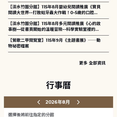
【淡水竹圍分館】115年8月嬰幼兒閱讀推廣《寶貝
閱讀大世界--打敗蛀牙蟲大作戰！0-5歲的口腔照
護全攻略》
【淡水竹圍分館】115年8月多元閱讀推廣《心的故
事樹—從書頁開始的溫暖冒險--科學實驗室裡的放
電章魚》
【鶯歌二甲閱覽室】115年9月《主題書展》──動
物祕密檔案
更多 全部資訊
行事曆
2026年8月
選擇後將前往指定的分館