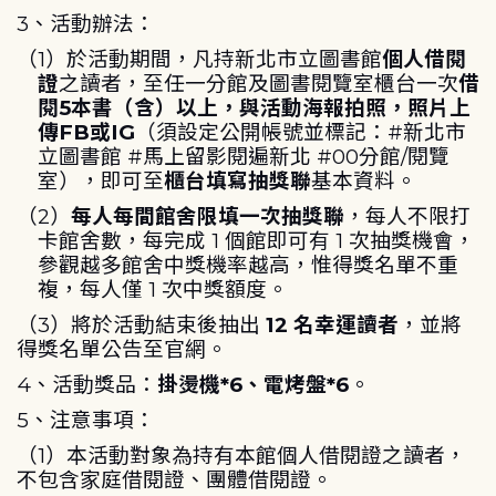
3、活動辦法：
（
1
）
於活動期間，凡持新北市立圖書館
個人借閱
證
之讀者，至任一分館及圖書閱覽室櫃台一次
借
閱5本書（含）以上，與活動海報拍照，照片上
傳FB或IG
（須設定公開帳號並標記：#新北市
立圖書館 #馬上留影閱遍新北 #00分館/閱覽
室），即可至
櫃台填寫抽獎聯
基本資料。
（
2
）
每人每間館舍限填一次抽獎聯
，每人不限打
卡館舍數，每完成 1 個館即可有 1 次抽獎機會，
參觀越多館舍中獎機率越高，惟得獎名單不重
複，每人僅 1 次中獎額度。
（
3
）
將於活動結束後抽出
12 名幸運讀者
，並將
得獎名單公告至官網。
4、活動獎品：
掛燙機*6、電烤盤*6
。
5、注意事項：
（1）
本活動對象為持有本館個人借閱證之讀者，
不包含家庭借閱證、團體借閱證。