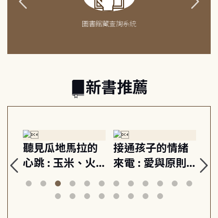
圖書館藏查詢系統
新書推薦
生
聽見瓜地馬拉的
接通孩子的情緒
重
與
心跳 : 玉米、火
來電 : 愛與原則,
關
思
山與信仰, 外交官
建立教養的安定
爆
筆下的現代馬雅
節奏 22個行動練
減
日常與魔幻
習, 走向彼此共好
回