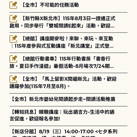
【全市】不可能的任務活動
【新竹縣X新北市】115年8月3日一證通正式
啟用，同步舉行「雙城閱讀E起來」活動，歡迎踴
躍參加(115年8月3日至10月4日)。
【總館】講座開麥啦！來聊、來玩、來互動
｜115年度參與式互動講座「新北講堂」正式登
場！
【總館行動書車】115年行動書房「書香行
旅・夏日手作漫遊」暑假活動-8月場次7/24開始
報名
【全市】「馬上留影X閱遍新北」活動，歡迎
踴躍參加(115年7月至8月)。
【全市】新北市嬰幼兒閱讀起步走~閱讀活動推廣
【轉知訊息】親職講座：玩出語言力-生活中的語
言促進，歡迎報名參加!
【新店分館】8/19（三）14:00-17:00 <七夕系列