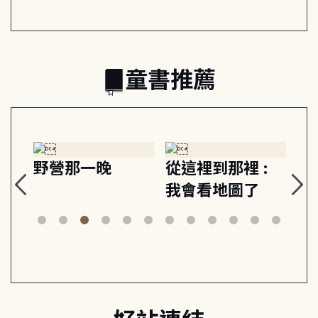
的親子關係
童書推薦
探
野營那一晚
從這裡到那裡 :
狗
的
我會看地圖了
美
案