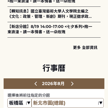
>抱一束浪漫・讀一本情書・送一朵玫瑰
【轉知訊息】國立臺灣藝術大學人文學院主編之
《文化：政策．管理．新創》期刊，現正徵求政策
評論、書評及【邁向具回應力的博物館治理：政
【新店分館】8/19 14:00-17:00 <七夕系列>抱一
策、領導與管理】主題特刊稿件至2027年6月1日
束浪漫・讀一本情書・送一朵玫瑰
止，歡迎踴躍投稿。
更多 全部資訊
行事曆
2026年8月
選擇後將前往指定的分館