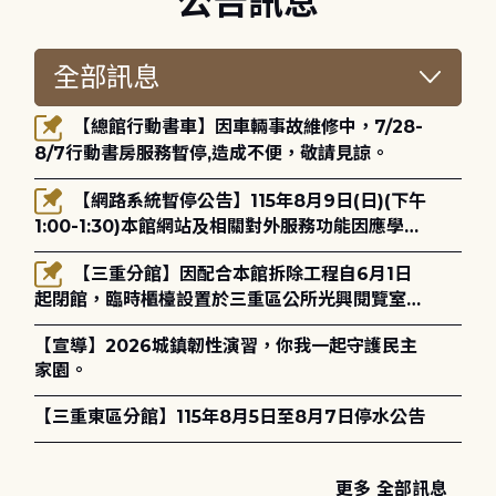
公告訊息
【總館行動書車】因車輛事故維修中，7/28-
8/7行動書房服務暫停,造成不便，敬請見諒。
【網路系統暫停公告】115年8月9日(日)(下午
1:00-1:30)本館網站及相關對外服務功能因應學術
網路升級更新將暫停服務。
【三重分館】因配合本館拆除工程自6月1日
起閉館，臨時櫃檯設置於三重區公所光興閱覽室，
造成不便，敬請見諒。
【宣導】2026城鎮韌性演習，你我一起守護民主
家園。
【三重東區分館】115年8月5日至8月7日停水公告
更多 全部訊息