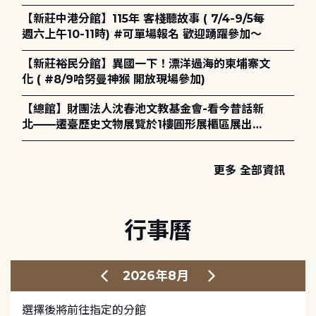
電章魚》
【新莊中港分館】115年 客棧聽故事 ( 7/4-9/5每
週六上午10-11時) #可單場報名 歡迎踴躍參加～
【新莊裕民分館】異國一下！漂洋過海的柬埔寨文
化 ( #8/9哈努曼神猴 開放現場參加)
【總館】財團法人沈春池文教基金會-看今昔話新
北——遷臺歷史文物展覽於1樓圓形展櫃區展出，
歡迎一同觀展！
更多 全部資訊
行事曆
2026年8月
選擇後將前往指定的分館