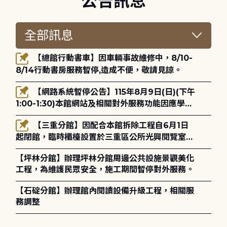
公告訊息
【總館行動書車】因車輛事故維修中，8/10-
8/14行動書房服務暫停,造成不便，敬請見諒。
【網路系統暫停公告】115年8月9日(日)(下午
1:00-1:30)本館網站及相關對外服務功能因應學術
網路升級更新將暫停服務。
【三重分館】因配合本館拆除工程自6月1日
起閉館，臨時櫃檯設置於三重區公所光興閱覽室，
造成不便，敬請見諒。
【坪林分館】辦理坪林分館周邊公共設施景觀美化
工程，為維護民眾安全，施工期間暫停對外服務。
【石碇分館】辦理館內閱讀設備升級工程，相關服
務調整