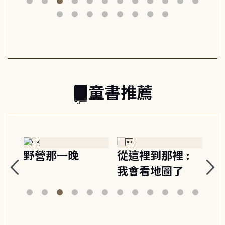
筆下的現代馬雅
節奏 22個行動練
減
日常與魔幻
習, 走向彼此共好
回
的親子關係
童書推薦
探
野營那一晚
從這裡到那裡 :
狗
的
我會看地圖了
美
案