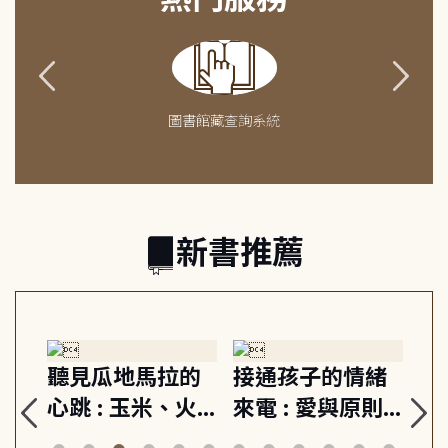
圖書館藏查詢系統
新書推薦
生
聽見瓜地馬拉的
接通孩子的情緒
重
與
心跳 : 玉米、火
來電 : 愛與原則,
關
思
山與信仰, 外交官
建立教養的安定
爆