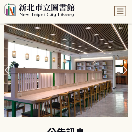
:::
:::