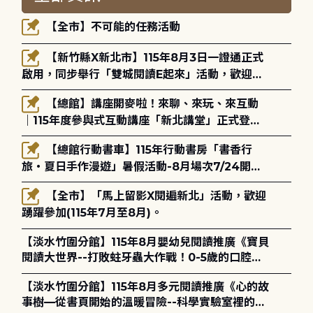
【全市】不可能的任務活動
【新竹縣X新北市】115年8月3日一證通正式
啟用，同步舉行「雙城閱讀E起來」活動，歡迎踴
躍參加(115年8月3日至10月4日)。
【總館】講座開麥啦！來聊、來玩、來互動
｜115年度參與式互動講座「新北講堂」正式登
場！
【總館行動書車】115年行動書房「書香行
旅・夏日手作漫遊」暑假活動-8月場次7/24開始
報名
【全市】「馬上留影X閱遍新北」活動，歡迎
踴躍參加(115年7月至8月)。
【淡水竹圍分館】115年8月嬰幼兒閱讀推廣《寶貝
閱讀大世界--打敗蛀牙蟲大作戰！0-5歲的口腔照
護全攻略》
【淡水竹圍分館】115年8月多元閱讀推廣《心的故
事樹—從書頁開始的溫暖冒險--科學實驗室裡的放