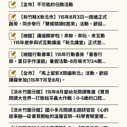
【全市】不可能的任務活動
【新竹縣X新北市】115年8月3日一證通正式
啟用，同步舉行「雙城閱讀E起來」活動，歡迎踴
躍參加(115年8月3日至10月4日)。
【總館】講座開麥啦！來聊、來玩、來互動
｜115年度參與式互動講座「新北講堂」正式登
場！
【總館行動書車】115年行動書房「書香行
旅・夏日手作漫遊」暑假活動-8月場次7/24開始
報名
【全市】「馬上留影X閱遍新北」活動，歡迎
踴躍參加(115年7月至8月)。
【淡水竹圍分館】115年8月嬰幼兒閱讀推廣《寶貝
閱讀大世界--打敗蛀牙蟲大作戰！0-5歲的口腔照
護全攻略》
【淡水竹圍分館】國小多元閱讀主題研習班《心的
故事樹—從書頁開始的溫暖冒險--科學實驗室裡的
放電章魚》