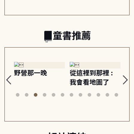
的親子關係
童書推薦
探
野營那一晚
從這裡到那裡 :
狗
的
我會看地圖了
美
案