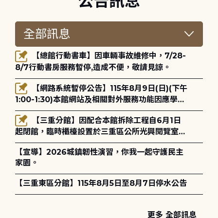
公告訊息
【總館行動書車】因車輛事故維修中，7/28-
8/7行動書房服務暫停,造成不便，敬請見諒。
【網路系統暫停公告】115年8月9日(日)(下午
1:00-1:30)本館網站及相關對外服務功能因應學術
網路升級更新將暫停服務。
【三重分館】因配合本館拆除工程自6月1日
起閉館，臨時櫃檯設置於三重區公所光興閱覽室，
造成不便，敬請見諒。
【宣導】2026城鎮韌性演習，你我一起守護民主
家園。
【三重東區分館】115年8月5日至8月7日停水公告
更多 全部訊息