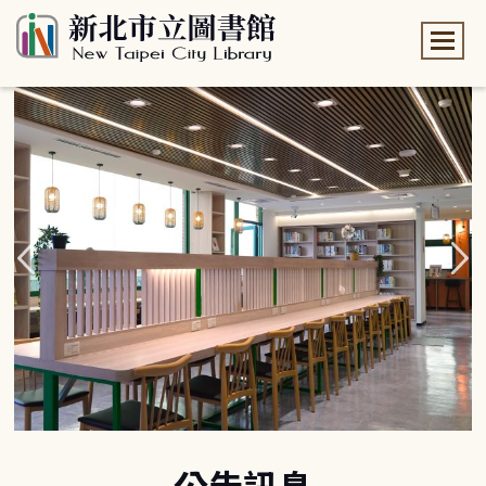
:::
:::