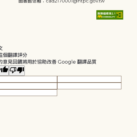
圖書館信箱：cad2170001@ntpc.gov.tw
文
這個翻譯評分
的意見回饋將用於協助改善 Google 翻譯品質