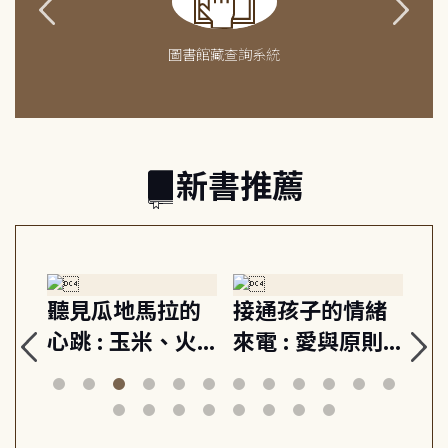
圖書館藏查詢系統
新書推薦
生
聽見瓜地馬拉的
接通孩子的情緒
重
與
心跳 : 玉米、火
來電 : 愛與原則,
關
思
山與信仰, 外交官
建立教養的安定
爆
筆下的現代馬雅
節奏 22個行動練
減
日常與魔幻
習, 走向彼此共好
回