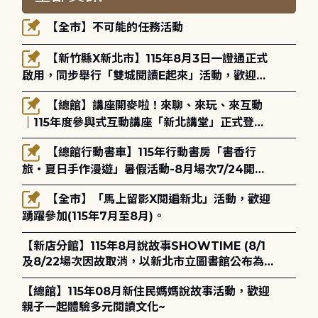
【全市】不可能的任務活動
【新竹縣X新北市】115年8月3日一證通正式
啟用，同步舉行「雙城閱讀E起來」活動，歡迎踴
躍參加(115年8月3日至10月4日)。
【總館】講座開麥啦！來聊、來玩、來互動
｜115年度參與式互動講座「新北講堂」正式登
場！
【總館行動書車】115年行動書房「書香行
旅・夏日手作漫遊」暑假活動-8月場次7/24開始
報名
【全市】「馬上留影X閱遍新北」活動，歡迎
踴躍參加(115年7月至8月)。
【新店分館】115年8月說故事SHOWTIME (8/1
及8/22場次因故取消，以新北市立圖書館公布為
主)
【總館】115年08月新住民媽媽說故事活動，歡迎
親子一起體驗多元閱讀文化~