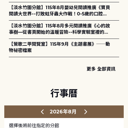
【淡水竹圍分館】115年8月嬰幼兒閱讀推廣《寶貝
閱讀大世界--打敗蛀牙蟲大作戰！0-5歲的口腔照
護全攻略》
【淡水竹圍分館】115年8月多元閱讀推廣《心的故
事樹—從書頁開始的溫暖冒險--科學實驗室裡的放
電章魚》
【鶯歌二甲閱覽室】115年9月《主題書展》──動
物祕密檔案
更多 全部資訊
行事曆
2026年8月
選擇後將前往指定的分館