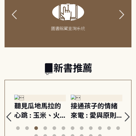
圖書館藏查詢系統
新書推薦
生
聽見瓜地馬拉的
接通孩子的情緒
重
與
心跳 : 玉米、火
來電 : 愛與原則,
關
思
山與信仰, 外交官
建立教養的安定
爆
筆下的現代馬雅
節奏 22個行動練
減