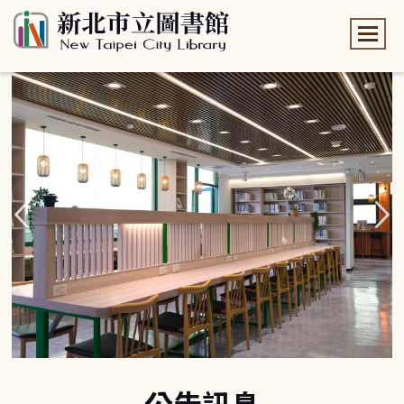
:::
:::