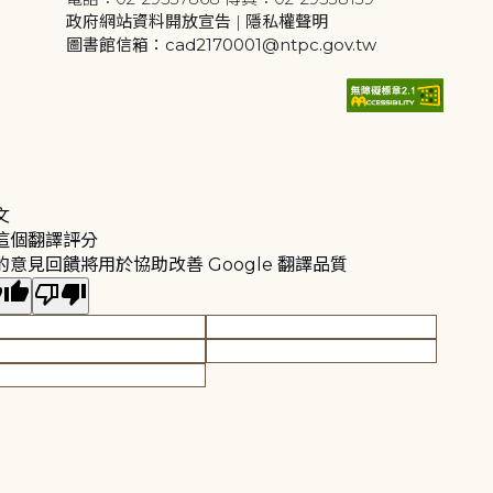
政府網站資料開放宣告
|
隱私權聲明
圖書館信箱：cad2170001@ntpc.gov.tw
文
這個翻譯評分
的意見回饋將用於協助改善 Google 翻譯品質