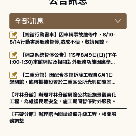
公告訊息
【總館行動書車】因車輛事故維修中，8/10-
8/14行動書房服務暫停,造成不便，敬請見諒。
【網路系統暫停公告】115年8月9日(日)(下午
1:00-1:30)本館網站及相關對外服務功能因應學術
網路升級更新將暫停服務。
【三重分館】因配合本館拆除工程自6月1日
起閉館，臨時櫃檯設置於三重區公所光興閱覽室，
造成不便，敬請見諒。
【坪林分館】辦理坪林分館周邊公共設施景觀美化
工程，為維護民眾安全，施工期間暫停對外服務。
【石碇分館】辦理館內閱讀設備升級工程，相關服
務調整