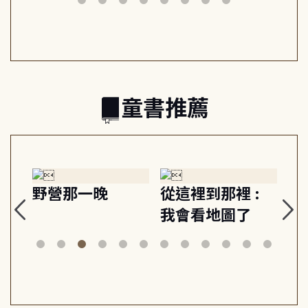
日常與魔幻
習, 走向彼此共好
回
的親子關係
童書推薦
探
野營那一晚
從這裡到那裡 :
狗
的
我會看地圖了
美
案