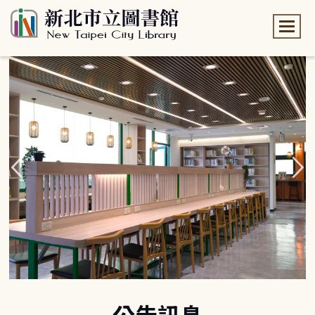
:::
:::