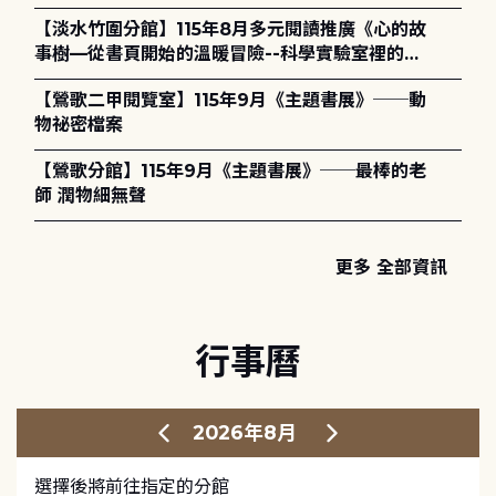
護全攻略》
【淡水竹圍分館】115年8月多元閱讀推廣《心的故
事樹—從書頁開始的溫暖冒險--科學實驗室裡的放
電章魚》
【鶯歌二甲閱覽室】115年9月《主題書展》──動
物祕密檔案
【鶯歌分館】115年9月《主題書展》──最棒的老
師 潤物細無聲
更多 全部資訊
行事曆
2026年8月
選擇後將前往指定的分館