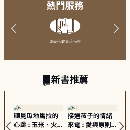
熱門服務
圖書館藏查詢系統
新書推薦
生
聽見瓜地馬拉的
接通孩子的情緒
重
與
心跳 : 玉米、火
來電 : 愛與原則,
關