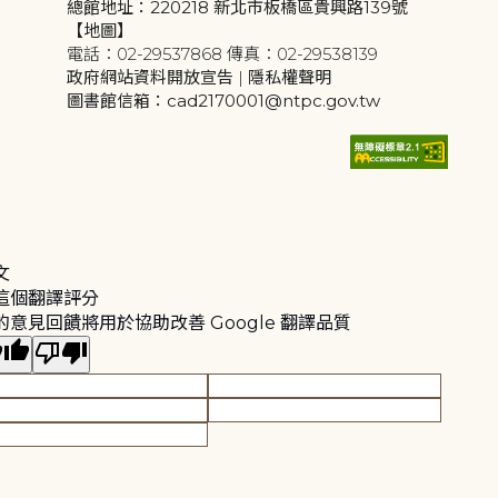
總館地址：220218 新北市板橋區貴興路139號
【地圖】
電話：02-29537868 傳真：02-29538139
政府網站資料開放宣告
|
隱私權聲明
圖書館信箱：cad2170001@ntpc.gov.tw
文
這個翻譯評分
的意見回饋將用於協助改善 Google 翻譯品質