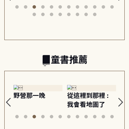
思
山與信仰, 外交官
建立教養的安定
爆
筆下的現代馬雅
節奏 22個行動練
減
日常與魔幻
習, 走向彼此共好
回
的親子關係
童書推薦
探
野營那一晚
從這裡到那裡 :
狗
的
我會看地圖了
美
案