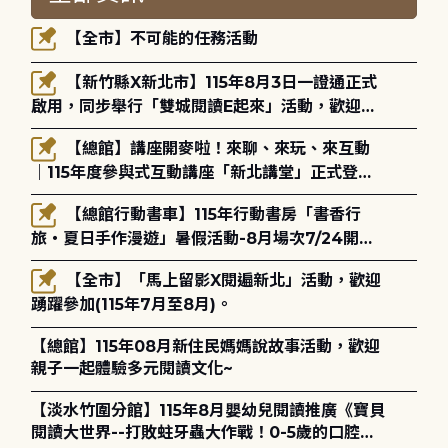
【全市】不可能的任務活動
【新竹縣X新北市】115年8月3日一證通正式
啟用，同步舉行「雙城閱讀E起來」活動，歡迎踴
躍參加(115年8月3日至10月4日)。
【總館】講座開麥啦！來聊、來玩、來互動
｜115年度參與式互動講座「新北講堂」正式登
場！
【總館行動書車】115年行動書房「書香行
旅・夏日手作漫遊」暑假活動-8月場次7/24開始
報名
【全市】「馬上留影X閱遍新北」活動，歡迎
踴躍參加(115年7月至8月)。
【總館】115年08月新住民媽媽說故事活動，歡迎
親子一起體驗多元閱讀文化~
【淡水竹圍分館】115年8月嬰幼兒閱讀推廣《寶貝
閱讀大世界--打敗蛀牙蟲大作戰！0-5歲的口腔照