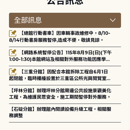
公告訊息
【總館行動書車】因車輛事故維修中，8/10-
8/14行動書房服務暫停,造成不便，敬請見諒。
【網路系統暫停公告】115年8月9日(日)(下午
1:00-1:30)本館網站及相關對外服務功能因應學術
網路升級更新將暫停服務。
【三重分館】因配合本館拆除工程自6月1日
起閉館，臨時櫃檯設置於三重區公所光興閱覽室，
造成不便，敬請見諒。
【坪林分館】辦理坪林分館周邊公共設施景觀美化
工程，為維護民眾安全，施工期間暫停對外服務。
【石碇分館】辦理館內閱讀設備升級工程，相關服
務調整