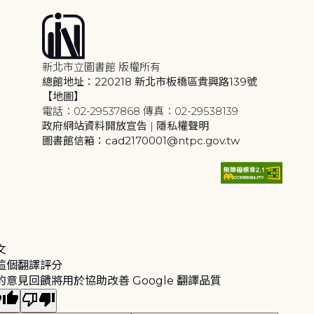
新北市立圖書館 版權所有
總館地址：220218 新北市板橋區貴興路139號
【地圖】
電話：02-29537868 傳真：02-29538139
政府網站資料開放宣告
|
隱私權聲明
圖書館信箱：cad2170001@ntpc.gov.tw
文
這個翻譯評分
的意見回饋將用於協助改善 Google 翻譯品質