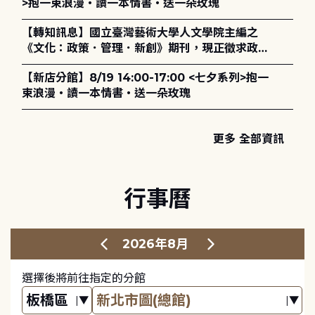
>抱一束浪漫・讀一本情書・送一朵玫瑰
【轉知訊息】國立臺灣藝術大學人文學院主編之
《文化：政策．管理．新創》期刊，現正徵求政策
評論、書評及【邁向具回應力的博物館治理：政
【新店分館】8/19 14:00-17:00 <七夕系列>抱一
策、領導與管理】主題特刊稿件至2027年6月1日
束浪漫・讀一本情書・送一朵玫瑰
止，歡迎踴躍投稿。
更多 全部資訊
行事曆
2026年8月
選擇後將前往指定的分館