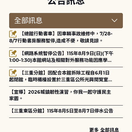
公告訊息
【總館行動書車】因車輛事故維修中，7/28-
8/7行動書房服務暫停,造成不便，敬請見諒。
【網路系統暫停公告】115年8月9日(日)(下午
1:00-1:30)本館網站及相關對外服務功能因應學術
網路升級更新將暫停服務。
【三重分館】因配合本館拆除工程自6月1日
起閉館，臨時櫃檯設置於三重區公所光興閱覽室，
造成不便，敬請見諒。
【宣導】2026城鎮韌性演習，你我一起守護民主
家園。
【三重東區分館】115年8月5日至8月7日停水公告
更多 全部訊息