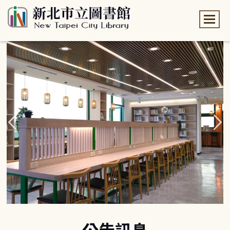
:::
:::