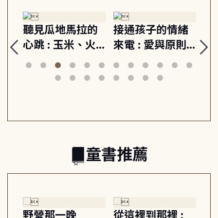
生
聽見瓜地馬拉的
接通孩子的情緒
重
與
心跳 : 玉米、火
來電 : 愛與原則,
關
思
山與信仰, 外交官
建立教養的安定
爆
筆下的現代馬雅
節奏 22個行動練
減
日常與魔幻
習, 走向彼此共好
回
的親子關係
童書推薦
探
野營那一晚
從這裡到那裡 :
狗