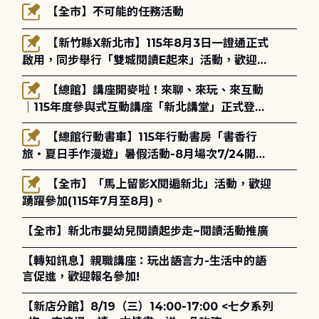
【全市】不可能的任務活動
【新竹縣X新北市】115年8月3日一證通正式
啟用，同步舉行「雙城閱讀E起來」活動，歡迎踴
躍參加(115年8月3日至10月4日)。
【總館】講座開麥啦！來聊、來玩、來互動
｜115年度參與式互動講座「新北講堂」正式登
場！
【總館行動書車】115年行動書房「書香行
旅・夏日手作漫遊」暑假活動-8月場次7/24開始
報名
【全市】「馬上留影X閱遍新北」活動，歡迎
踴躍參加(115年7月至8月)。
【全市】新北市嬰幼兒閱讀起步走~閱讀活動推廣
【轉知訊息】親職講座：玩出語言力-生活中的語
言促進，歡迎報名參加!
【新店分館】8/19（三）14:00-17:00 <七夕系列