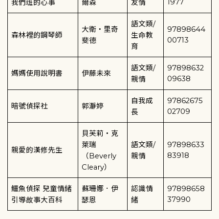
1977
我們班的心事
爾森
友情
語文類
/
大衛
‧
里奇
97898644
森林裡的鋼琴師
生命教
00713
斐德
育
語文類
/
97898632
媽媽使用說明書
伊藤未來
09638
親情
自我成
97862675
暗號偵探社
郭瀞婷
02709
長
貝芙莉
‧
克
萊瑞
語文類
/
97898633
親愛的漢修先生
83918
（
Beverly
親情
Cleary
）
鱷魚偵探
兒童情緒
蘇珊娜．伊
認識情
97898658
37990
引導故事大百科
瑟恩
緒