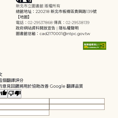
新北市立圖書館 版權所有
總館地址：220218 新北市板橋區貴興路139號
【地圖】
電話：02-29537868 傳真：02-29538139
政府網站資料開放宣告
|
隱私權聲明
圖書館信箱：cad2170001@ntpc.gov.tw
文
這個翻譯評分
的意見回饋將用於協助改善 Google 翻譯品質