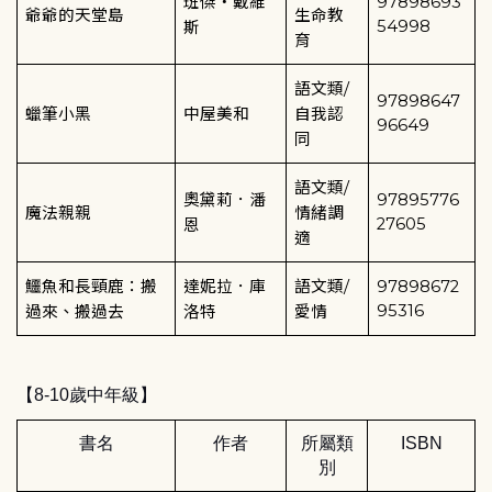
班傑‧戴維
97898693
爺爺的天堂島
生命教
54998
斯
育
語文類
/
97898647
蠟筆小黑
中屋美和
自我認
96649
同
語文類
/
奧黛莉．潘
97895776
魔法親親
情緒調
27605
恩
適
鱷魚和長頸鹿：搬
達妮拉．庫
語文類
/
97898672
95316
過來、搬過去
洛特
愛情
【
8-10
歲中年級】
書名
作者
所屬類
ISBN
別