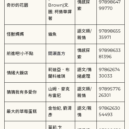
情感探
97898647
奇妙的花園
Brown)
文
.
99770
索
圖
;
柯倩華譯
著
語文類
/
97898655
怪獸媽媽
貓魚
35971
親情
情感探
97898633
前進吧
!
小不點
間瀨直方
81396
索
莉迪亞．布
語文
/
情
97862674
情緒大飯店
30033
蘭科維琪
緒處理
山姆．麥克
語文類
/
97895776
猜猜我有多愛你
26301
布雷尼
親情
金怡妃
,
劉清
語文
/
親
97862630
最大的草莓蛋糕
54493
彥
情
莫莉
.
卞