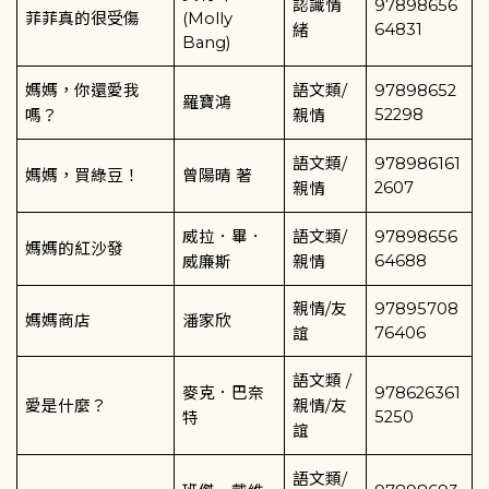
認識情
97898656
菲菲真的很受傷
(Molly
64831
緒
Bang)
媽媽，你還愛我
語文類
/
97898652
羅寶鴻
52298
嗎？
親情
語文類
/
978986161
媽媽，買綠豆！
曾陽晴
著
2607
親情
威拉．畢．
語文類
/
97898656
媽媽的紅沙發
64688
威廉斯
親情
親情/友
97895708
媽媽商店
潘家欣
76406
誼
語文類
/
麥克．巴奈
978626361
愛是什麼？
親情
/
友
5250
特
誼
語文類
/