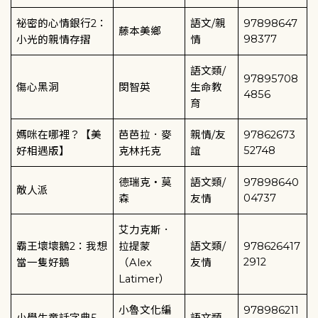
祕密的心情銀行
2
：
語文
/
親
97898647
藤本美鄉
98377
小光的親情存摺
情
語文類
/
97895708
傷心黑洞
閔智英
生命教
4856
育
媽咪在哪裡？【美
芭芭拉．麥
親情/友
97862673
52748
好相遇版】
克林托克
誼
德瑞克
‧
莫
語文類
/
97898640
敵人派
04737
森
友情
艾力克斯．
霸王壞壞鵝
2
：我想
拉提蒙
語文類
/
978626417
2912
當一隻好鵝
（
Alex
友情
Latimer
）
小魯文化編
978986211