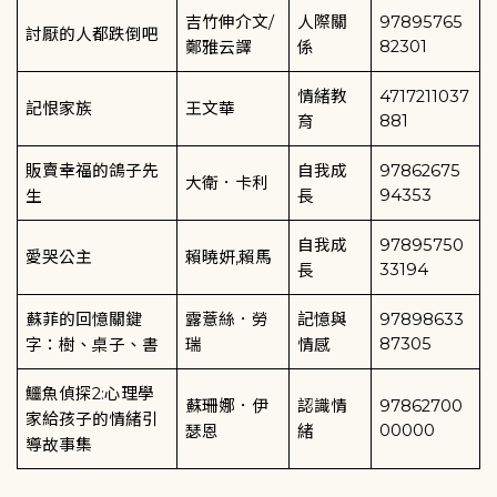
吉竹伸介文
/
人際關
97895765
討厭的人都跌倒吧
82301
鄭雅云譯
係
情緒教
4717211037
記恨家族
王文華
881
育
販賣幸福的鴿子先
自我成
97862675
大衛．卡利
94353
生
長
自我成
97895750
愛哭公主
賴曉妍
,
賴馬
33194
長
蘇菲的回憶關鍵
露薏絲．勞
記憶與
97898633
87305
字：樹、桌子、書
瑞
情感
鱷魚偵探
2:
心理學
蘇珊娜．伊
認識情
97862700
家給孩子的情緒引
00000
瑟恩
緒
導故事集