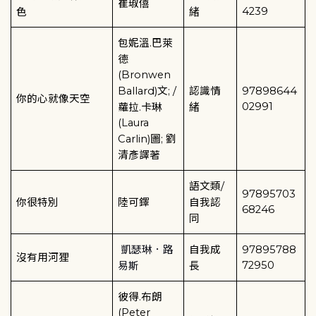
崔琡僖
4239
色
緒
包妮溫
.
巴萊
德
(Bronwen
Ballard)
文
; /
認識情
97898644
你的心就像天空
02991
蘿拉
.
卡琳
緒
(Laura
Carlin)
圖
;
劉
清彥譯著
語文類
/
97895703
你很特別
陸可鐸
自我認
68246
同
凱瑟琳．路
自我成
97895788
沒有用河狸
72950
易斯
長
彼得
.
布朗
(Peter