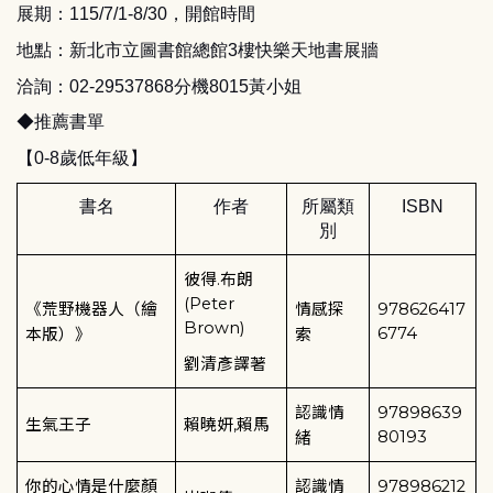
展期：
115/7/1-8/30
，開館時間
地點：新北市立圖書館總館
3
樓快樂天地書展牆
洽詢：
02-29537868
分機
8015
黃小姐
◆推薦書單
【
0-8
歲低年級】
書名
作者
所屬類
ISBN
別
彼得
.
布朗
(Peter
《荒野機器人（繪
情感探
978626417
Brown)
6774
本版）》
索
劉清彥譯著
認識情
97898639
生氣王子
賴曉妍
,
賴馬
80193
緒
你的心情是什麼顏
認識情
978986212