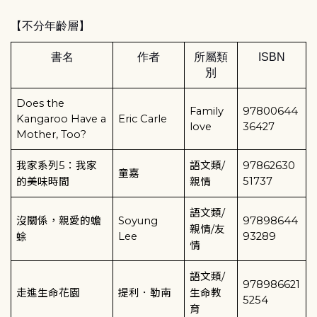
【不分年齡層】
書名
作者
所屬類
ISBN
別
Does the
Family
97800644
Kangaroo Have a
Eric Carle
love
36427
Mother, Too?
我家系列
5
：我家
語文類
/
97862630
童嘉
51737
的美味時間
親情
語文類
/
沒關係，親愛的蟾
Soyung
97898644
親情
/
友
Lee
93289
蜍
情
語文類
/
978986621
走進生命花園
提利．勒南
生命教
5254
育