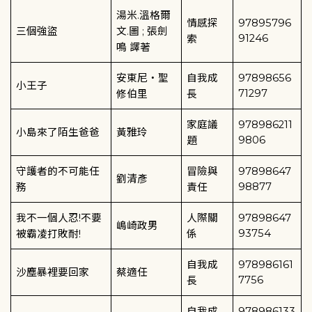
湯米
.
溫格爾
情感探
97895796
三個強盜
文
.
圖
;
張劍
91246
索
鳴
譯著
安東尼
‧
聖
自我成
97898656
小王子
71297
修伯里
長
家庭議
978986211
小島來了陌生爸爸
黃雅玲
9806
題
守護者的不可能任
冒險與
97898647
劉清彥
98877
務
責任
我不一個人忍
!
不要
人際關
97898647
嶋崎政男
93754
被霸凌打敗耐
!
係
自我成
978986161
沙塵暴裡要回家
蔡適任
7756
長
自我成
978986133