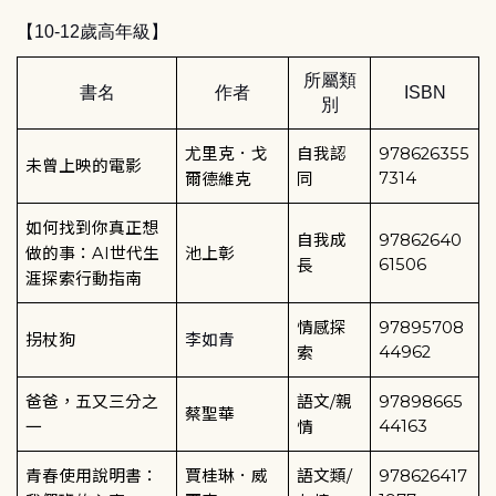
【
10-12
歲高年級】
所屬類
書名
作者
ISBN
別
尤里克．戈
自我認
978626355
未曾上映的電影
7314
爾德維克
同
如何找到你真正想
自我成
97862640
做的事：
AI
世代生
池上彰
61506
長
涯探索行動指南
情感探
97895708
拐杖狗
李如青
44962
索
爸爸，五又三分之
語文
/
親
97898665
蔡聖華
44163
一
情
青春使用說明書：
賈桂琳．威
語文類
/
978626417