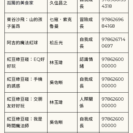
孤獨的美食家
久住昌之
4318
長
東谷沙飛：山的孩
乜寇．索克
冒險成
97862696
84168
子笛昂
魯曼
長
自我成
978626714
阿吉的魔法紅球
松丘光
0697
長
紅豆綠豆碰：
EQ
好
認識情
97862600
林玉瑋
00000
好玩
緒
紅豆綠豆碰：手機
自我成
97862600
吳佐晰
00000
的誘惑
長
紅豆綠豆碰：交朋
人際關
97862600
林玉瑋
00000
友好好玩
係
紅豆綠豆碰：我是
自我成
97862600
吳佐晰
00000
時間魔法師
長