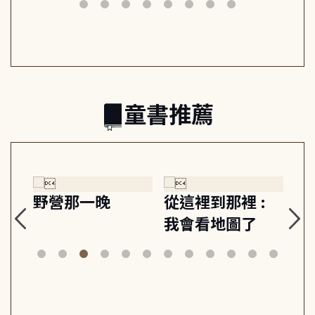
筆下的現代馬雅
節奏 22個行動練
減
日常與魔幻
習, 走向彼此共好
回
的親子關係
童書推薦
探
野營那一晚
從這裡到那裡 :
狗
的
我會看地圖了
美
案