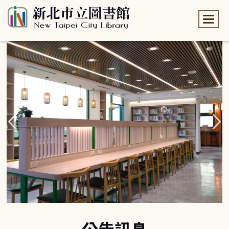
:::
:::