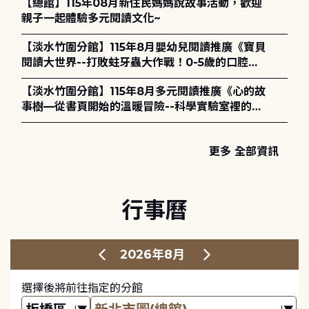
【總館】115年08月新住民媽媽說故事活動，歡迎
親子一起體驗多元閱讀文化~
【淡水竹圍分館】115年8月嬰幼兒閱讀推廣《寶貝
閱讀大世界--打敗蛀牙蟲大作戰！0-5歲的口腔照
護全攻略》
【淡水竹圍分館】115年8月多元閱讀推廣《心的故
事樹—從書頁開始的溫暖冒險--科學實驗室裡的放
電章魚》
更多 全部資訊
行事曆
2026年8月
選擇後將前往指定的分館