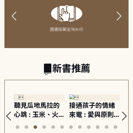
圖書館藏查詢系統
新書推薦
生
聽見瓜地馬拉的
接通孩子的情緒
重
與
心跳 : 玉米、火
來電 : 愛與原則,
關
思
山與信仰, 外交官
建立教養的安定
爆