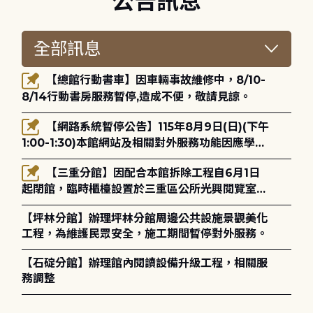
公告訊息
【總館行動書車】因車輛事故維修中，8/10-
8/14行動書房服務暫停,造成不便，敬請見諒。
【網路系統暫停公告】115年8月9日(日)(下午
1:00-1:30)本館網站及相關對外服務功能因應學術
網路升級更新將暫停服務。
【三重分館】因配合本館拆除工程自6月1日
起閉館，臨時櫃檯設置於三重區公所光興閱覽室，
造成不便，敬請見諒。
【坪林分館】辦理坪林分館周邊公共設施景觀美化
工程，為維護民眾安全，施工期間暫停對外服務。
【石碇分館】辦理館內閱讀設備升級工程，相關服
務調整