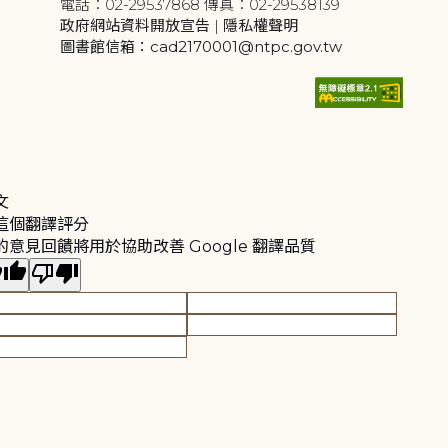
電話：02-29537868 傳真：02-29538139
政府網站資料開放宣告
|
隱私權聲明
圖書館信箱：cad2170001@ntpc.gov.tw
文
這個翻譯評分
的意見回饋將用於協助改善 Google 翻譯品質