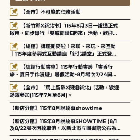
【全市】不可能的任務活動
【新竹縣X新北市】115年8月3日一證通正式
啟用，同步舉行「雙城閱讀E起來」活動，歡迎踴
躍參加(115年8月3日至10月4日)。
【總館】講座開麥啦！來聊、來玩、來互動
｜115年度參與式互動講座「新北講堂」正式登
場！
【總館行動書車】115年行動書房「書香行
旅・夏日手作漫遊」暑假活動-8月場次7/24開始
報名
【全市】「馬上留影X閱遍新北」活動，歡迎
踴躍參加(115年7月至8月)。
【新店分館】115年8月說故事showtime
【新店分館】115年8月說故事SHOWTIME (8/1
及8/22場次因故取消，以新北市立圖書館公布為
主)