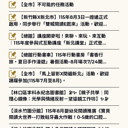
【全市】不可能的任務活動
【新竹縣X新北市】115年8月3日一證通正式
啟用，同步舉行「雙城閱讀E起來」活動，歡迎踴
躍參加(115年8月3日至10月4日)。
【總館】講座開麥啦！來聊、來玩、來互動
｜115年度參與式互動講座「新北講堂」正式登
場！
【總館行動書車】115年行動書房「書香行
旅・夏日手作漫遊」暑假活動-8月場次7/24開始
報名
【全市】「馬上留影X閱遍新北」活動，歡迎
踴躍參加(115年7月至8月)。
【林口區李科永紀念圖書館】🔭✨【親子共學｜同
理心鏡像：光學與情緒反射－望遠鏡工作坊】✨🔭
【淡水竹圍分館】115年8月嬰幼兒閱讀推廣《寶貝
閱讀大世界--打敗蛀牙蟲大作戰！0-5歲的口腔照
護全攻略》