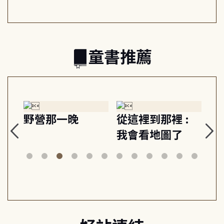
的親子關係
童書推薦
探
野營那一晚
從這裡到那裡 :
狗
的
我會看地圖了
美
案