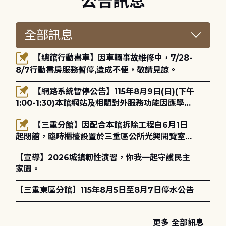
公告訊息
【總館行動書車】因車輛事故維修中，7/28-
8/7行動書房服務暫停,造成不便，敬請見諒。
【網路系統暫停公告】115年8月9日(日)(下午
1:00-1:30)本館網站及相關對外服務功能因應學術
網路升級更新將暫停服務。
【三重分館】因配合本館拆除工程自6月1日
起閉館，臨時櫃檯設置於三重區公所光興閱覽室，
造成不便，敬請見諒。
【宣導】2026城鎮韌性演習，你我一起守護民主
家園。
【三重東區分館】115年8月5日至8月7日停水公告
更多 全部訊息