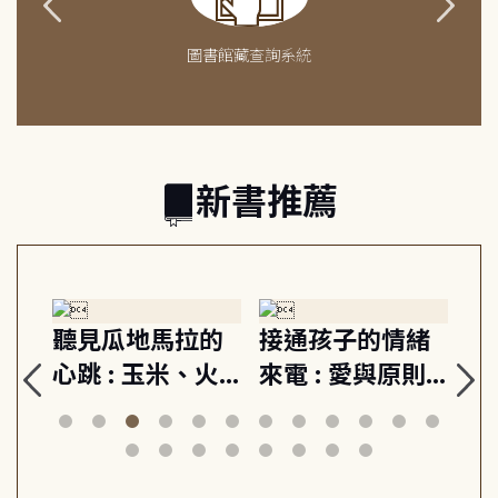
圖書館藏查詢系統
新書推薦
生
聽見瓜地馬拉的
接通孩子的情緒
重
與
心跳 : 玉米、火
來電 : 愛與原則,
關
思
山與信仰, 外交官
建立教養的安定
爆
筆下的現代馬雅
節奏 22個行動練
減
日常與魔幻
習, 走向彼此共好
回