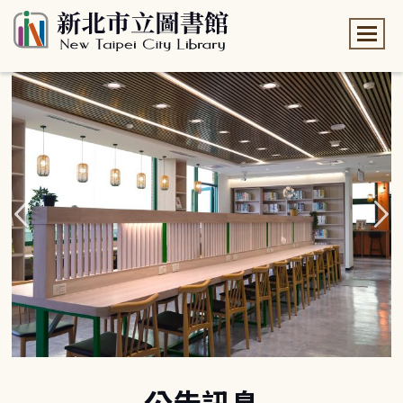
:::
:::