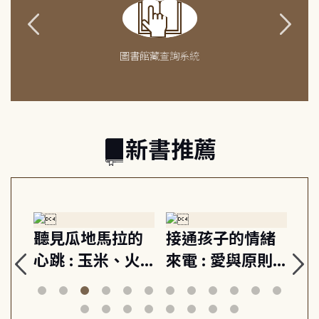
圖書館藏查詢系統
新書推薦
生
聽見瓜地馬拉的
接通孩子的情緒
重
與
心跳 : 玉米、火
來電 : 愛與原則,
關
思
山與信仰, 外交官
建立教養的安定
爆
筆下的現代馬雅
節奏 22個行動練
減