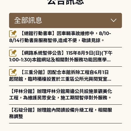
公告訊息
【總館行動書車】因車輛事故維修中，8/10-
8/14行動書房服務暫停,造成不便，敬請見諒。
【網路系統暫停公告】115年8月9日(日)(下午
1:00-1:30)本館網站及相關對外服務功能因應學術
網路升級更新將暫停服務。
【三重分館】因配合本館拆除工程自6月1日
起閉館，臨時櫃檯設置於三重區公所光興閱覽室，
造成不便，敬請見諒。
【坪林分館】辦理坪林分館周邊公共設施景觀美化
工程，為維護民眾安全，施工期間暫停對外服務。
【石碇分館】辦理館內閱讀設備升級工程，相關服
務調整