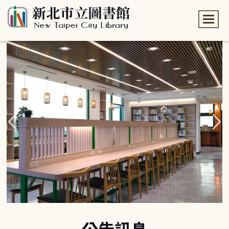
:::
:::