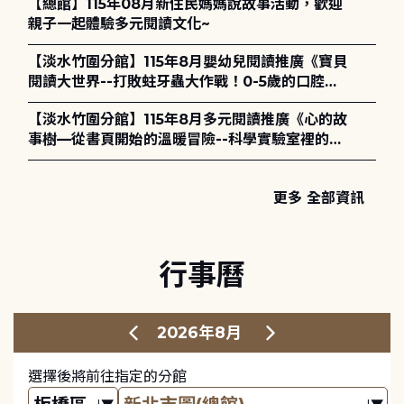
【總館】115年08月新住民媽媽說故事活動，歡迎
親子一起體驗多元閱讀文化~
【淡水竹圍分館】115年8月嬰幼兒閱讀推廣《寶貝
閱讀大世界--打敗蛀牙蟲大作戰！0-5歲的口腔照
護全攻略》
【淡水竹圍分館】115年8月多元閱讀推廣《心的故
事樹—從書頁開始的溫暖冒險--科學實驗室裡的放
電章魚》
更多 全部資訊
行事曆
2026年8月
選擇後將前往指定的分館