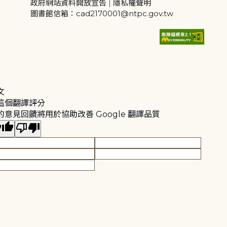
政府網站資料開放宣告
|
隱私權聲明
圖書館信箱：cad2170001@ntpc.gov.tw
文
這個翻譯評分
的意見回饋將用於協助改善 Google 翻譯品質