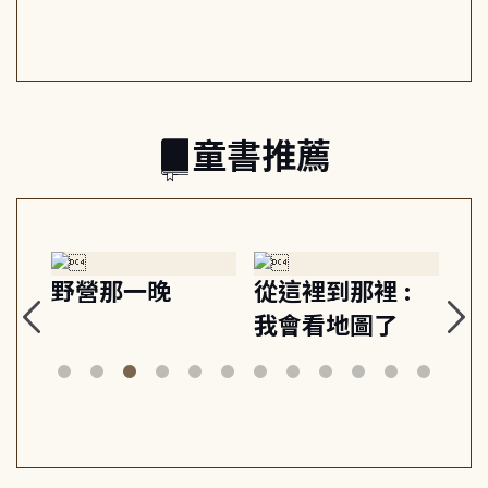
日常與魔幻
習, 走向彼此共好
回
的親子關係
童書推薦
探
野營那一晚
從這裡到那裡 :
狗
的
我會看地圖了
美
案