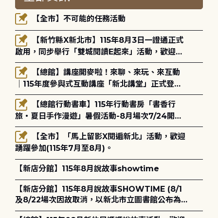
【全市】不可能的任務活動
【新竹縣X新北市】115年8月3日一證通正式
啟用，同步舉行「雙城閱讀E起來」活動，歡迎踴
躍參加(115年8月3日至10月4日)。
【總館】講座開麥啦！來聊、來玩、來互動
｜115年度參與式互動講座「新北講堂」正式登
場！
【總館行動書車】115年行動書房「書香行
旅・夏日手作漫遊」暑假活動-8月場次7/24開始
報名
【全市】「馬上留影X閱遍新北」活動，歡迎
踴躍參加(115年7月至8月)。
【新店分館】115年8月說故事showtime
【新店分館】115年8月說故事SHOWTIME (8/1
及8/22場次因故取消，以新北市立圖書館公布為
主)