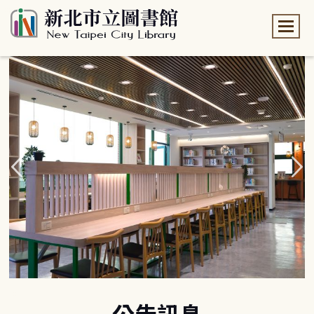
:::
:::