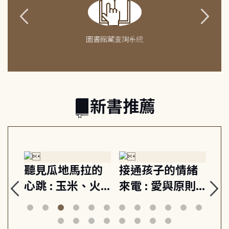
圖書館藏查詢系統
新書推薦
生
聽見瓜地馬拉的
接通孩子的情緒
重
與
心跳 : 玉米、火
來電 : 愛與原則,
關
思
山與信仰, 外交官
建立教養的安定
爆
筆下的現代馬雅
節奏 22個行動練
減