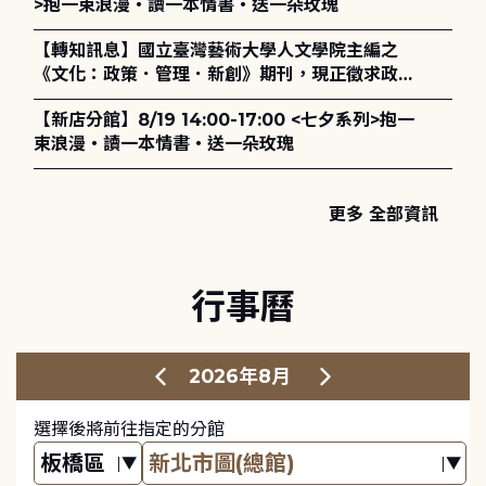
>抱一束浪漫・讀一本情書・送一朵玫瑰
【轉知訊息】國立臺灣藝術大學人文學院主編之
《文化：政策．管理．新創》期刊，現正徵求政策
評論、書評及【邁向具回應力的博物館治理：政
【新店分館】8/19 14:00-17:00 <七夕系列>抱一
策、領導與管理】主題特刊稿件至2027年6月1日
束浪漫・讀一本情書・送一朵玫瑰
止，歡迎踴躍投稿。
更多 全部資訊
行事曆
2026年8月
選擇後將前往指定的分館