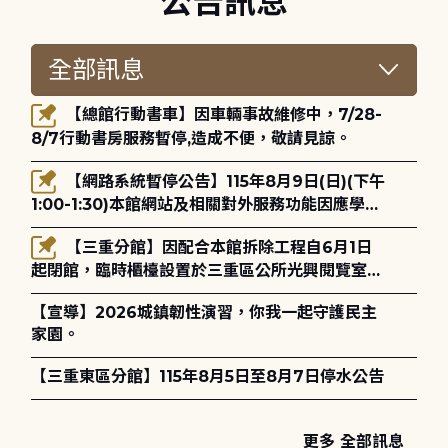
公告訊息
【總館行動書車】因車輛事故維修中，7/28-
8/7行動書房服務暫停,造成不便，敬請見諒。
【網路系統暫停公告】115年8月9日(日)(下午
1:00-1:30)本館網站及相關對外服務功能因應學術
網路升級更新將暫停服務。
【三重分館】因配合本館拆除工程自6月1日
起閉館，臨時櫃檯設置於三重區公所光興閱覽室，
造成不便，敬請見諒。
【宣導】2026城鎮韌性演習，你我一起守護民主
家園。
【三重東區分館】115年8月5日至8月7日停水公告
更多 全部訊息