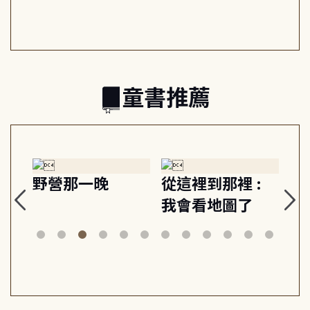
日常與魔幻
習, 走向彼此共好
回
的親子關係
童書推薦
探
野營那一晚
從這裡到那裡 :
狗
的
我會看地圖了
美
案