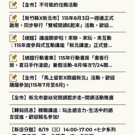
【全市】不可能的任務活動
【新竹縣X新北市】115年8月3日一證通正式
啟用，同步舉行「雙城閱讀E起來」活動，歡迎踴
躍參加(115年8月3日至10月4日)。
【總館】講座開麥啦！來聊、來玩、來互動
｜115年度參與式互動講座「新北講堂」正式登
場！
【總館行動書車】115年行動書房「書香行
旅・夏日手作漫遊」暑假活動-8月場次7/24開始
報名
【全市】「馬上留影X閱遍新北」活動，歡迎
踴躍參加(115年7月至8月)。
【全市】新北市嬰幼兒閱讀起步走~閱讀活動推廣
【轉知訊息】親職講座：玩出語言力-生活中的語
言促進，歡迎報名參加!
【新店分館】8/19（三）14:00-17:00 <七夕系列