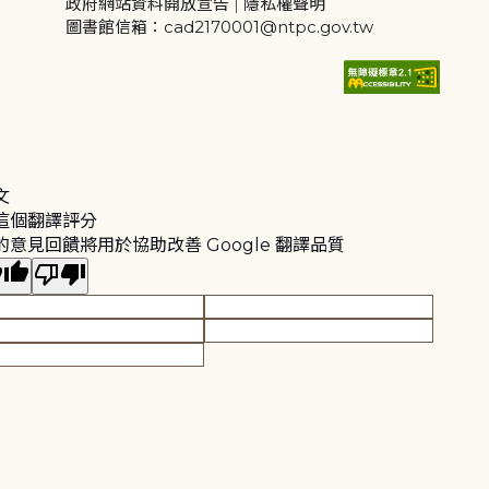
政府網站資料開放宣告
|
隱私權聲明
圖書館信箱：cad2170001@ntpc.gov.tw
文
這個翻譯評分
的意見回饋將用於協助改善 Google 翻譯品質