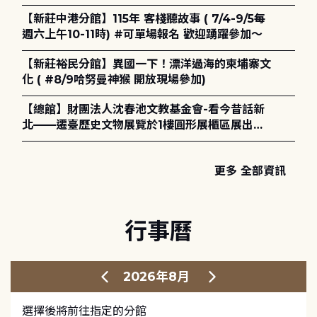
電章魚》
【新莊中港分館】115年 客棧聽故事 ( 7/4-9/5每
週六上午10-11時) #可單場報名 歡迎踴躍參加～
【新莊裕民分館】異國一下！漂洋過海的柬埔寨文
化 ( #8/9哈努曼神猴 開放現場參加)
【總館】財團法人沈春池文教基金會-看今昔話新
北——遷臺歷史文物展覽於1樓圓形展櫃區展出，
歡迎一同觀展！
更多 全部資訊
行事曆
2026年8月
選擇後將前往指定的分館