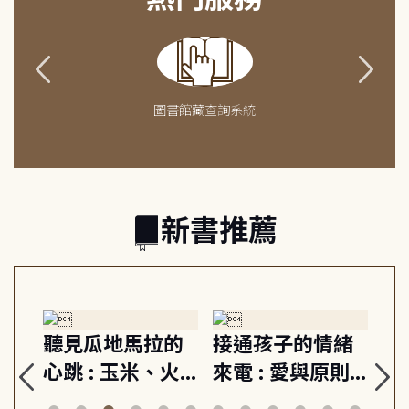
圖書館藏查詢系統
新書推薦
生
聽見瓜地馬拉的
接通孩子的情緒
重
與
心跳 : 玉米、火
來電 : 愛與原則,
關
思
山與信仰, 外交官
建立教養的安定
爆