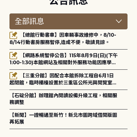
公告訊息
【總館行動書車】因車輛事故維修中，8/10-
8/14行動書房服務暫停,造成不便，敬請見諒。
【網路系統暫停公告】115年8月9日(日)(下午
1:00-1:30)本館網站及相關對外服務功能因應學術
網路升級更新將暫停服務。
【三重分館】因配合本館拆除工程自6月1日
起閉館，臨時櫃檯設置於三重區公所光興閱覽室，
造成不便，敬請見諒。
【石碇分館】辦理館內閱讀設備升級工程，相關服
務調整
【新聞】一證暢通至新竹！新北市圖跨域借閱版圖
再拓展