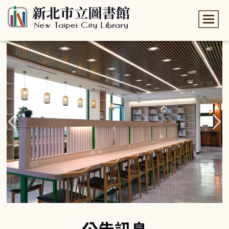
:::
:::