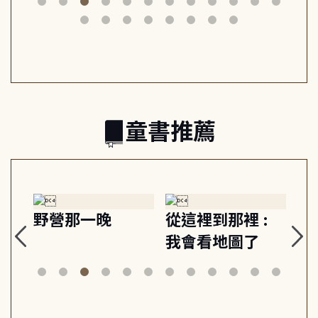
筆下的現代馬雅
節奏 22個行動練
減
日常與魔幻
習, 走向彼此共好
回
的親子關係
童書推薦
探
野營那一晚
從這裡到那裡 :
狗
的
我會看地圖了
美
案