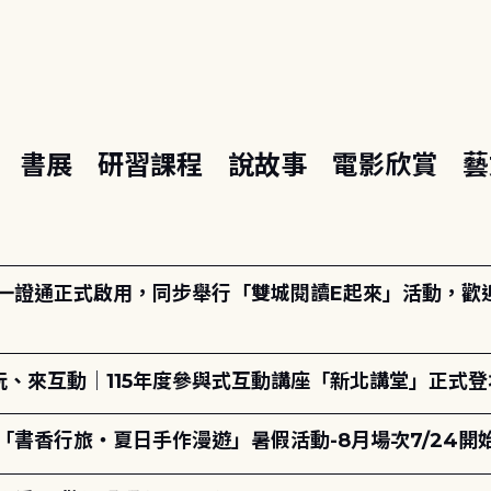
座
書展
研習課程
說故事
電影欣賞
藝
日一證通正式啟用，同步舉行「雙城閱讀E起來」活動，歡迎踴
、來互動｜115年度參與式互動講座「新北講堂」正式登
「書香行旅・夏日手作漫遊」暑假活動-8月場次7/24開