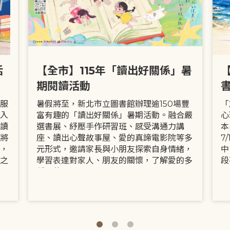
活
【全市】115年「讀出好關係」暑
期閱讀活動
服
暑假將至，新北市立圖書館辦理逾150場豐
「
入
富有趣的「讀出好關係」暑期活動。融合嚴
心
讀
選書展、紓壓手作研習班、感受溝通力講
本
將
座、讀出心聲故事屋、愛的真諦電影院等多
7
，
元形式，邀請家長與小朋友探索自身情緒，
中
之
學習表達對家人、朋友的關懷，了解愛的多
段
種面貌。