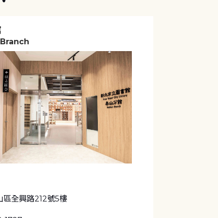
館
 Branch
區全興路212號5樓