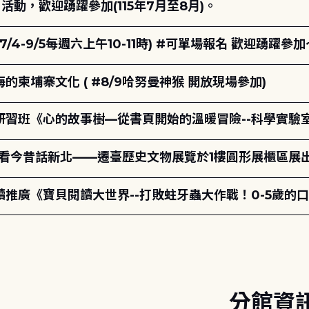
動，歡迎踴躍參加(115年7月至8月)。
7/4-9/5每週六上午10-11時) #可單場報名 歡迎踴躍參加
柬埔寨文化 ( #8/9哈努曼神猴 開放現場參加)
研習班《心的故事樹—從書頁開始的溫暖冒險--科學實驗
-看今昔話新北——遷臺歷史文物展覽於1樓圓形展櫃區展
讀推廣《寶貝閱讀大世界--打敗蛀牙蟲大作戰！0-5歲的
分館資