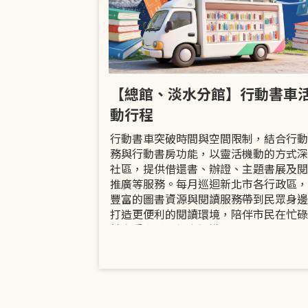
市立圖書館
【總館、淡水分館】行動書車
活動
動行程
共融「閱」平等
行動書車突破時間與空間限制，結合行動
過手作研習、互
務與行動書房功能，以靈活機動的方式深
賞或主題展示等
社區，提供借還書、辦證、主題書展及閱
議題的開放討論
推廣等服務。每月巡迴新北市各行政區，
日起至9月30日
豐富的圖書資源與閱讀服務帶到民眾身邊
打造更便利的閱讀環境，陪伴市民在忙碌
餘享受書香、探索知識。