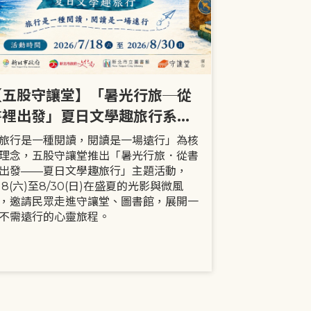
【五股守讓堂】「暑光行旅─從
【全市】《
書裡出發」夏日文學趣旅行系列
事劇首次演出
活動
大小朋友一
旅行是一種閱讀，閱讀是一場遠行」為核
現代家庭已不
理念，五股守讓堂推出「暑光行旅．從書
模式，更多時
出發——夏日文學趣旅行」主題活動，
劇中小智豬爸
/18(六)至8/30(日)在盛夏的光影與微風
動，顛覆「媽
，邀請民眾走進守讓堂、圖書館，展開一
象，藉由小智
不需遠行的心靈旅程。
生活情境，傳
念。