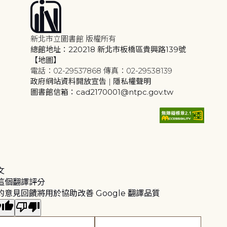
新北市立圖書館 版權所有
總館地址：220218 新北市板橋區貴興路139號
【地圖】
電話：02-29537868 傳真：02-29538139
政府網站資料開放宣告
|
隱私權聲明
圖書館信箱：cad2170001@ntpc.gov.tw
文
這個翻譯評分
的意見回饋將用於協助改善 Google 翻譯品質