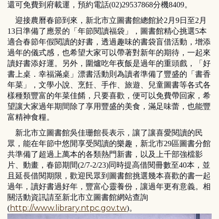
還可免費到府載運，預約電話(02)29537868分機8409。
迎接農曆春節到來，新北市立圖書館總館於2月9日至2月
13日準備了應景的「年節閱讀福袋」，圖書館精心挑選5本
適合春節年假閱讀的好書，透過趣味的書袋盲借活動，增添
過年的儀式感，也希望大家可以帶著對新年的期待，一起來
讀好書添好運。另外，圍爐吃年夜飯是過年的重頭戲，「好
書上桌．幸福滿桌」漂書活動則為讀者準備了豐盛的「書香
年菜」，文學小說、烹飪、手作、旅遊、兒童圖書等各式各
樣種類豐富的年菜佳餚，只要喜歡，便可以免費帶回家，希
望讓大家過年期間除了享用豐盛的美食，滿足味蕾，也能豐
富精神食糧。
新北市立圖書館吳佳珊館長表示，讓了讓喜愛閱讀的民
眾，能在年節中悠閒享受閱讀的樂趣，新北市29區圖書分館
共準備了超過上萬本的各類熱門新書，以及上千部強檔影
片、動畫，春節期間(2/7-2/23)同時提高借閱冊數至40本，並
且延長借閱期限，歡迎民眾到圖書館挑選幾本喜歡的書一起
過年，讀好書過好年，豐富心靈養份，讓過年更有意義。相
關活動資訊請至新北市立圖書館網站查詢
http://www.library.ntpc.gov.tw
(
)。