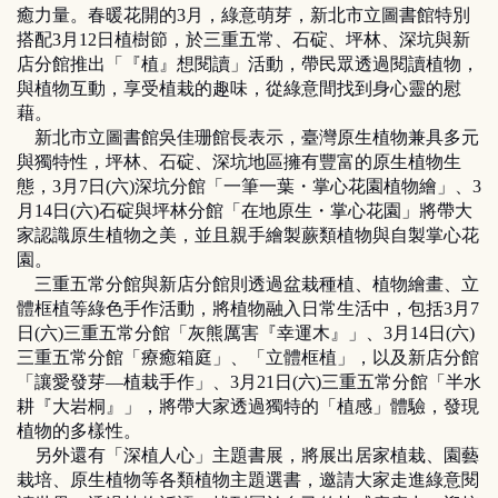
癒力量。春暖花開的3月，綠意萌芽，新北市立圖書館特別
搭配3月12日植樹節，於三重五常、石碇、坪林、深坑與新
店分館推出「『植』想閱讀」活動，帶民眾透過閱讀植物，
與植物互動，享受植栽的趣味，從綠意間找到身心靈的慰
藉。
新北市立圖書館吳佳珊館長表示，臺灣原生植物兼具多元
與獨特性，坪林、石碇、深坑地區擁有豐富的原生植物生
態，3月7日(六)深坑分館「一筆一葉・掌心花園植物繪」、3
月14日(六)石碇與坪林分館「在地原生・掌心花園」將帶大
家認識原生植物之美，並且親手繪製蕨類植物與自製掌心花
園。
三重五常分館與新店分館則透過盆栽種植、植物繪畫、立
體框植等綠色手作活動，將植物融入日常生活中，包括3月7
日(六)三重五常分館「灰熊厲害『幸運木』」、3月14日(六)
三重五常分館「療癒箱庭」、「立體框植」，以及新店分館
「讓愛發芽—植栽手作」、3月21日(六)三重五常分館「半水
耕『大岩桐』」，將帶大家透過獨特的「植感」體驗，發現
植物的多樣性。
另外還有「深植人心」主題書展，將展出居家植栽、園藝
栽培、原生植物等各類植物主題選書，邀請大家走進綠意閱