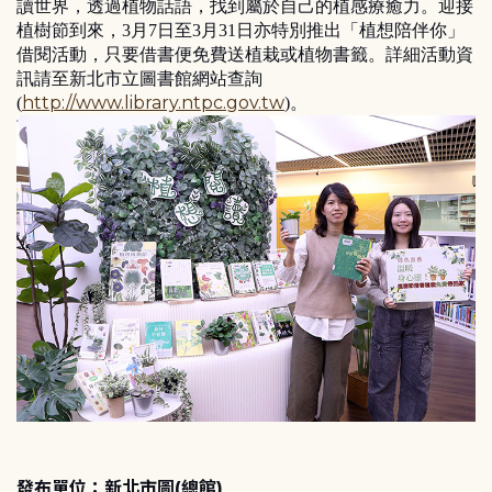
讀世界，透過植物話語，找到屬於自己的植感療癒力。迎接
植樹節到來，3月7日至3月31日亦特別推出「植想陪伴你」
借閱活動，只要借書便免費送植栽或植物書籤。詳細活動資
訊請至新北市立圖書館網站查詢
http://www.library.ntpc.gov.tw
(
)。
發布單位：新北市圖(總館)