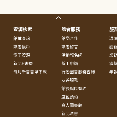
資源檢索
讀者服務
服
館藏查詢
館際合作
環
讀者帳戶
讀者留言
創
電子資源
活動報名網
業
新北E書房
線上申辦
獲
每月新書書單下載
行動圖書服務查詢
年
友善服務
館長與民有約
座位預約
真人圖書館
新北漂書