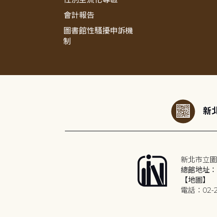
會計報告
圖書館性騷擾申訴機
制
:::
新北
新北市立圖
總館地址：2
【地圖】
電話：02-2