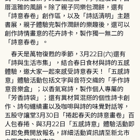
厝溫雅的風韻。除了親子同樂包潤餅，還有
「詩意春卷」創作區，以及「詩話清明」主題
書展，親子體驗完製作潤餅的樂趣後，還可以
創作詩情畫意的花卉詩卡，製作獨一無二的
「詩意春卷」。
春天是萬物復甦的季節，3月22日(六)還有
「詩與生活市集」，結合春日食材與詩的五感
體驗，邀大家一起來感受詩意春天！「五感詩
意」體驗活動包括文字與音符交織的「手作詩
意音樂盒」；以香氣寫詩，製作個人專屬的
「芳香詩袋」；還有異材質混搭的個性詩卡創
作、詩句纏繞畫以及咖啡與詩的味覺對話等，
五股守讓堂3月30日「捲起春天的詩意畫卷」百
人包春捲、與3月22日「五感詩意」體驗活動即
日起免費開放報名，詳細活動資訊請至新北市