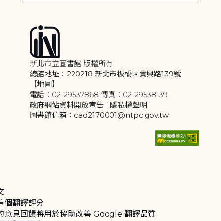
新北市立圖書館 版權所有
總館地址：220218 新北市板橋區貴興路139號
【地圖】
電話：02-29537868 傳真：02-29538139
政府網站資料開放宣告
|
隱私權聲明
圖書館信箱：cad2170001@ntpc.gov.tw
文
這個翻譯評分
的意見回饋將用於協助改善 Google 翻譯品質