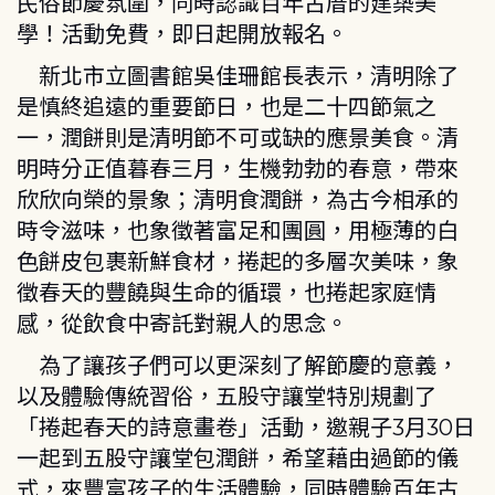
民俗節慶氛圍，同時認識百年古厝的建築美
學！活動免費，即日起開放報名。
新北市立圖書館吳佳珊館長表示，清明除了
是慎終追遠的重要節日，也是二十四節氣之
一，潤餅則是清明節不可或缺的應景美食。清
明時分正值暮春三月，生機勃勃的春意，帶來
欣欣向榮的景象；清明食潤餅，為古今相承的
時令滋味，也象徵著富足和團圓，用極薄的白
色餅皮包裹新鮮食材，捲起的多層次美味，象
徵春天的豐饒與生命的循環，也捲起家庭情
感，從飲食中寄託對親人的思念。
為了讓孩子們可以更深刻了解節慶的意義，
以及體驗傳統習俗，五股守讓堂特別規劃了
「捲起春天的詩意畫卷」活動，邀親子3月30日
一起到五股守讓堂包潤餅，希望藉由過節的儀
式，來豐富孩子的生活體驗，同時體驗百年古