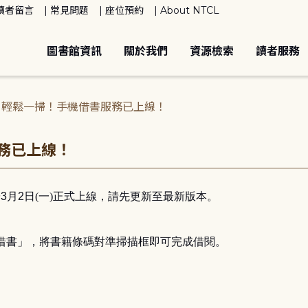
讀者留言
常見問題
座位預約
About NTCL
圖書館資訊
關於我們
資源檢索
讀者服務
】輕鬆一掃！手機借書服務已上線！
務已上線！
於
3
月
2
日(一)正式上線，請先更新至最新版本。
借書」，將書籍條碼對準掃描框即可完成借閱。