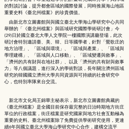
的對談討論，提升都會區域的國際發展，同時推展海山地區
重要史料《臺北州檔案》的珍貴價值。
由新北市立圖書館與與國立臺北大學海山學研究中心共同
舉辦的「《臺北州檔案》與區域研究國際學術研討會」今
日於國立臺北大學人文學院一樓國際演講廳登場，此次
(29)
研討會特別邀請臺、美、韓、日等國學者，針對「鶯歌庄的
地方治理」、「區域與環境」、「區域與產業」、「區域與
學理建構」、「區域與人口移動」、「區域變遷與敘事」、
「濟州的共有財與在地社群」、以及「濟州的共有財與敘事
力」等八個議題，進行深入的學術對談，長年關注濟州區域
研究的韓國國立濟州大學共同資源與可持續的社會研究中
心，也特別率隊來台交流。
新北市文化局王錦華主秘表示，新北市立圖書館典藏的
《臺北州檔案》是全國目前保存最完整的日治時期地方街庄
單位的行政檔案，街庄檔案是研究國家與地方社會互動極為
重要的史料。臺北州檔案除了免費提供學術研究使用，更連
續
年與國立臺北大學海山學研究中心合作，建構交流平
6