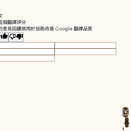
文
這個翻譯評分
的意見回饋將用於協助改善 Google 翻譯品質