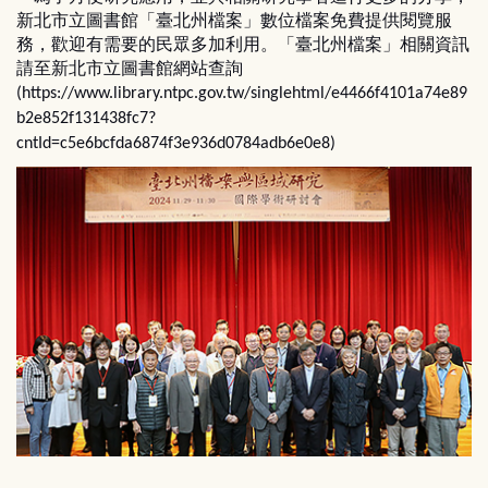
新北市立圖書館「臺北州檔案」數位檔案免費提供閱覽服
務，歡迎有需要的民眾多加利用。「臺北州檔案」相關資訊
請至新北市立圖書館網站查詢
(https://www.library.ntpc.gov.tw/singlehtml/e4466f4101a74e89
b2e852f131438fc7?
cntId=c5e6bcfda6874f3e936d0784adb6e0e8)