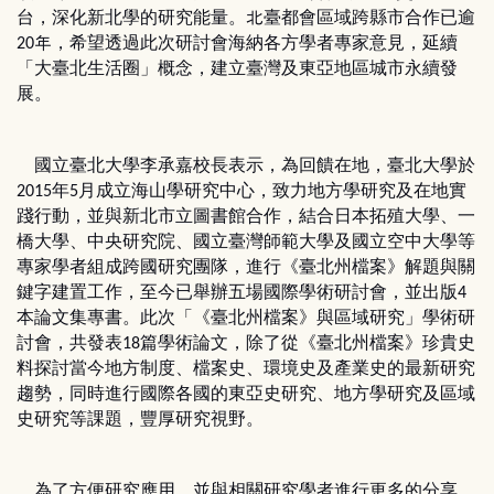
台，深化新北學的研究能量。北臺都會區域跨縣市合作已逾
年，希望透過此次研討會海納各方學者專家意見，延續
20
「大臺北生活圈」概念，建立臺灣及東亞地區城市永續發
展。
國立臺北大學李承嘉校長表示，為回饋在地，臺北大學於
年
月成立海山學研究中心，致力地方學研究及在地實
2015
5
踐行動，並與新北市立圖書館合作，結合日本拓殖大學、一
橋大學、中央研究院、國立臺灣師範大學及國立空中大學等
專家學者組成跨國研究團隊，進行《臺北州檔案》解題與關
鍵字建置工作，至今已舉辦五場國際學術研討會，並出版
4
本論文集專書。此次「《臺北州檔案》與區域研究」學術研
討會，共發表
篇學術論文，除了從《臺北州檔案》珍貴史
18
料探討當今地方制度、檔案史、環境史及產業史的最新研究
趨勢，同時進行國際各國的東亞史研究、地方學研究及區域
史研究等課題，豐厚研究視野。
為了方便研究應用，並與相關研究學者進行更多的分享，