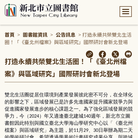
:::
首頁
>
圖書館資訊
>
公告訊息
> 打造永續共榮雙北生活
圈！「《臺北州檔案》與區域研究」國際研討會新北登場
:::
打造永續共榮雙北生活圈！「《臺北州檔
案》與區域研究」國際研討會新北登場
雙北生活圈從居住環境到產業發展彼此密不可分，在全球化
的影響之下，區域發展已是許多先進國家提升國家競爭力與
促進國家發展進步的核心課題之一。為了強化區域發展的競
爭力，今（
）年又適逢臺北建城
週年，新北市立圖
2024
140
書館因此特別與國立臺北大學海山學研究中心以「《臺北州
檔案》與區域研究」為主題，於
月
、
日舉辦為期二天
11
29
30
的學術研討會，希望透過學界的計畫研究成果分享，與跨域