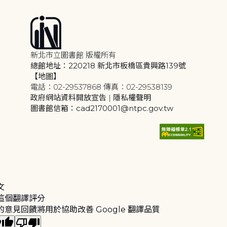
新北市立圖書館 版權所有
總館地址：220218 新北市板橋區貴興路139號
【地圖】
電話：02-29537868 傳真：02-29538139
政府網站資料開放宣告
|
隱私權聲明
圖書館信箱：cad2170001@ntpc.gov.tw
文
這個翻譯評分
的意見回饋將用於協助改善 Google 翻譯品質