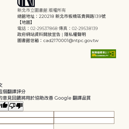
新北市立圖書館 版權所有
總館地址：220218 新北市板橋區貴興路139號
【地圖】
電話：02-29537868 傳真：02-29538139
政府網站資料開放宣告
|
隱私權聲明
圖書館信箱：cad2170001@ntpc.gov.tw
文
這個翻譯評分
的意見回饋將用於協助改善 Google 翻譯品質