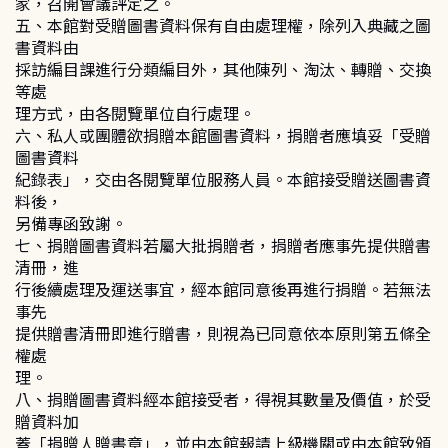
家，召開會議評定之。
五、本館對受贈圖書資料保有自由處理權，除列入典藏之圖
書資料由
採訪編目課進行分類編目外，其他陳列、淘汰、轉贈、交換
等處
理方式，由各閱覽單位自行處理。
六、私人或團體欲捐贈本館圖書資料，捐贈者應填妥「受贈
圖書資料
紀錄表」，交由各閱覽單位服務人員。本館接受贈送圖書資
料後，
另備專函致謝。
七、捐贈圖書資料若屬大批捐贈者，捐贈者應事先提供贈書
清冊，進
行後續處理及運送事宜，經本館同意後再進行捐贈。若無法
事先
提供贈書清冊即進行贈書，則視為已同意依本原則第五條全
權處
理。
八、捐贈圖書資料經本館接受者，得視其數量及價值，於受
贈資料加
蓋「捐贈人贈書章」，並由本館報請上級機關或由本館致頒